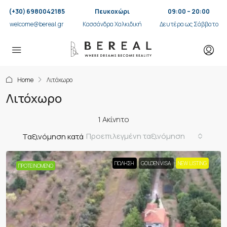
(+30) 6980042185
Πευκοχώρι
09:00 – 20:00
welcome@bereal.gr
Κασσάνδρα Χαλκιδική
Δευτέρα ως Σάββατο
Home
Λιτόχωρο
Λιτόχωρο
1 Ακίνητο
Προεπιλεγμένη ταξινόμηση
Ταξινόμηση κατά
ΠΏΛΗΣΗ
GOLDEN VISA
NEW LISTING
ΠΡΟΤΕΙΝΌΜΕΝΟ