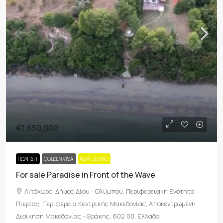
€1,650,000
ΠΏΛΗΣΗ
GOLDEN VISA
NEW LISTING
For sale Paradise in Front of the Wave
Λιτόχωρο, Δήμος Δίου - Ολύμπου, Περιφερειακή Ενότητα
Πιερίας, Περιφέρεια Κεντρικής Μακεδονίας, Αποκεντρωμένη
Διοίκηση Μακεδονίας - Θράκης, 602 00, Ελλάδα