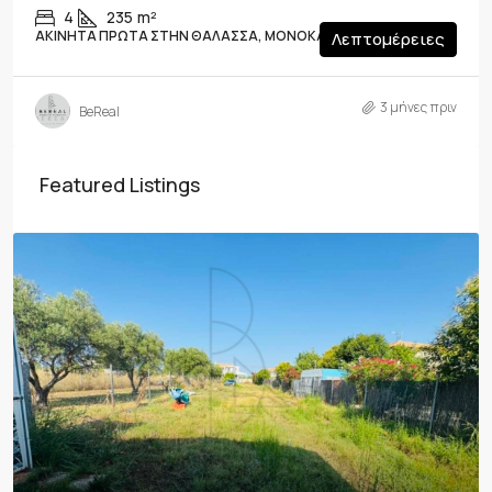
4
235
m²
ΑΚΊΝΗΤΑ ΠΡΏΤΑ ΣΤΗΝ ΘΆΛΑΣΣΑ, ΜΟΝΟΚΑΤΟΙΚΊΑ
Λεπτομέρειες
3 μήνες πριν
BeReal
Featured Listings