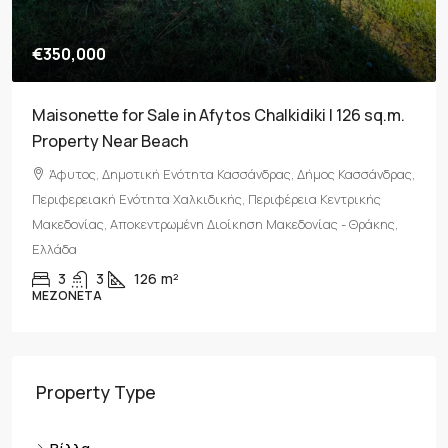
€350,000
Maisonette for Sale in Afytos Chalkidiki | 126 sq.m.
Property Near Beach
Άφυτος, Δημοτική Ενότητα Κασσάνδρας, Δήμος Κασσάνδρας,
Περιφερειακή Ενότητα Χαλκιδικής, Περιφέρεια Κεντρικής
Μακεδονίας, Αποκεντρωμένη Διοίκηση Μακεδονίας - Θράκης,
Ελλάδα
3
3
126
m²
ΜΕΖΟΝΈΤΑ
Property Type