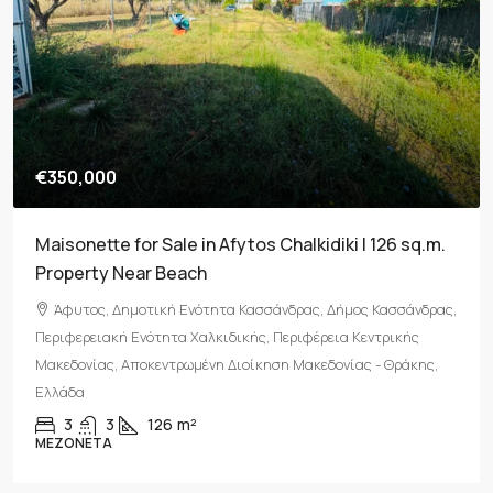
€350,000
Maisonette for Sale in Afytos Chalkidiki | 126 sq.m.
Property Near Beach
Άφυτος, Δημοτική Ενότητα Κασσάνδρας, Δήμος Κασσάνδρας,
Περιφερειακή Ενότητα Χαλκιδικής, Περιφέρεια Κεντρικής
Μακεδονίας, Αποκεντρωμένη Διοίκηση Μακεδονίας - Θράκης,
Ελλάδα
3
3
126
m²
ΜΕΖΟΝΈΤΑ