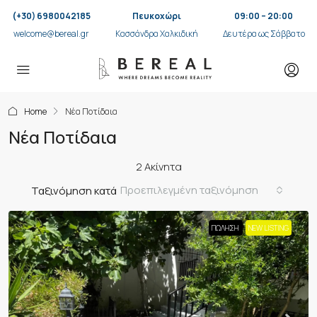
(+30) 6980042185
Πευκοχώρι
09:00 – 20:00
welcome@bereal.gr
Κασσάνδρα Χαλκιδική
Δευτέρα ως Σάββατο
Home
Νέα Ποτίδαια
Νέα Ποτίδαια
2 Ακίνητα
Προεπιλεγμένη ταξινόμηση
Ταξινόμηση κατά
ΠΏΛΗΣΗ
NEW LISTING