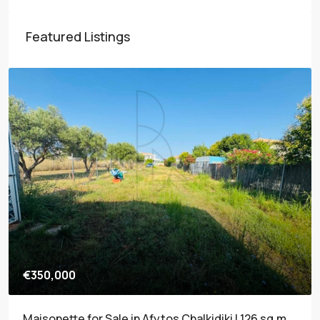
Featured Listings
€350,000
Maisonette for Sale in Afytos Chalkidiki | 126 sq.m.