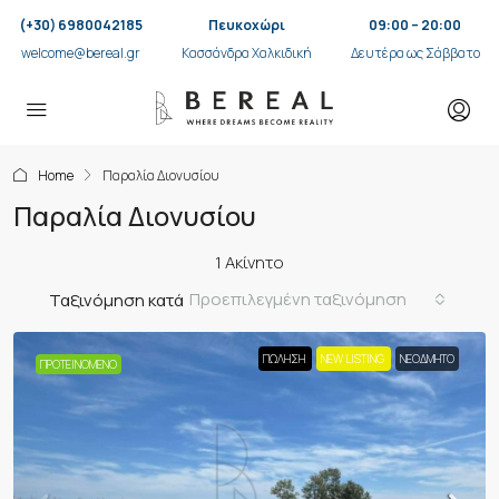
(+30) 6980042185
Πευκοχώρι
09:00 – 20:00
welcome@bereal.gr
Κασσάνδρα Χαλκιδική
Δευτέρα ως Σάββατο
Home
Παραλία Διονυσίου
Παραλία Διονυσίου
1 Ακίνητο
Προεπιλεγμένη ταξινόμηση
Ταξινόμηση κατά
ΠΏΛΗΣΗ
NEW LISTING
ΝΕΟΔΜΗΤΟ
ΠΡΟΤΕΙΝΌΜΕΝΟ