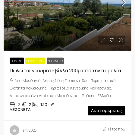
€370,000
ΠΏΛΗΣΗ
NEW LISTING
ΝΕΟΔΜΗΤΟ
Πωλείται νεόδμητη βίλλα 200μ από την παραλία
Νέα Μουδανιά, Δήμος Νέας Προποντίδας, Περιφερειακή
Ενότητα Χαλκιδικής, Περιφέρεια Κεντρικής Μακεδονίας,
Αποκεντρωμένη Διοίκηση Μακεδονίας - Θράκης, Ελλάδα
2
2
130
m²
ΜΕΖΟΝΈΤΑ
Λεπτομέρειες
1 έτος πριν
lemi2023