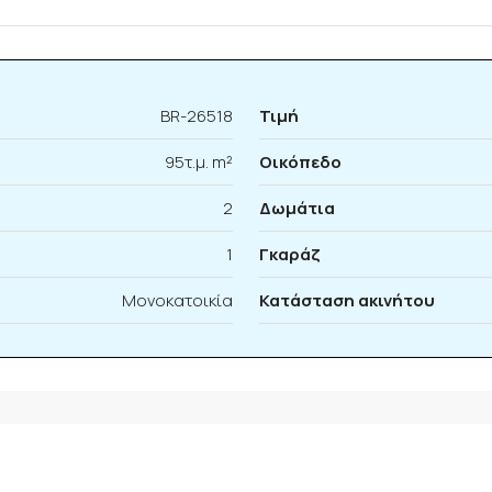
BR-26518
Τιμή
95τ.μ. m²
Οικόπεδο
2
Δωμάτια
1
Γκαράζ
Μονοκατοικία
Κατάσταση ακινήτου