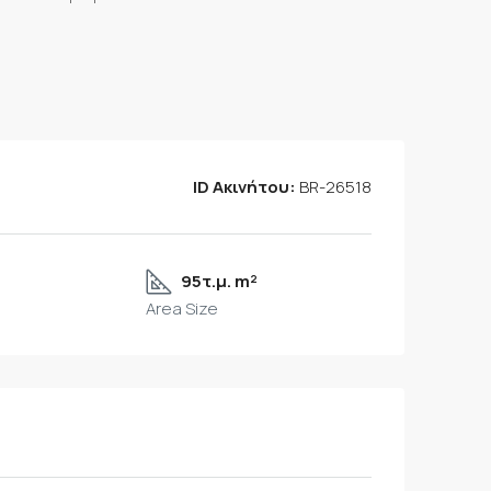
ID Ακινήτου:
BR-26518
95τ.μ. m²
Area Size