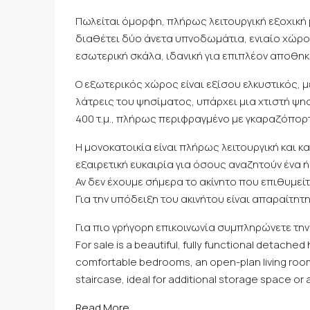
Πωλείται όμορφη, πλήρως λειτουργική εξοχική μ
διαθέτει δύο άνετα υπνοδωμάτια, ενιαίο χώρο 
εσωτερική σκάλα, ιδανική για επιπλέον αποθηκ
Ο εξωτερικός χώρος είναι εξίσου ελκυστικός, 
λάτρεις του ψησίματος, υπάρχει μια χτιστή ψησ
400 τ.μ., πλήρως περιφραγμένο με γκαραζόπορ
Η μονοκατοικία είναι πλήρως λειτουργική και κ
εξαιρετική ευκαιρία για όσους αναζητούν ένα ήσ
Αν δεν έχουμε σήμερα το ακίνητο που επιθυμείτ
Για την υπόδειξη του ακινήτου είναι απαραίτη
Για πιο γρήγορη επικοινωνία συμπληρώνετε την
For sale is a beautiful, fully functional detach
comfortable bedrooms, an open-plan living room an
staircase, ideal for additional storage space or a
Read More