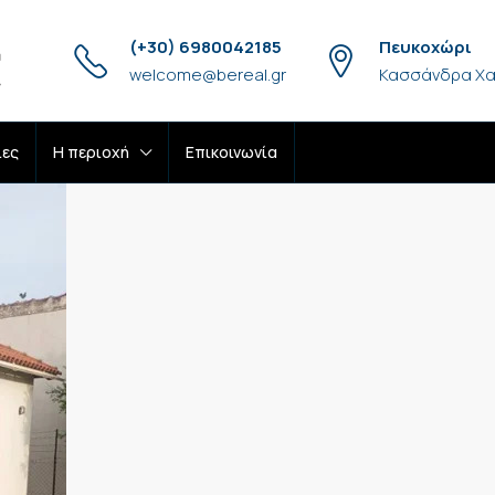
(+30) 6980042185
Πευκοχώρι
welcome@bereal.gr
Κασσάνδρα Χα
ίες
H περιοχή
Επικοινωνία