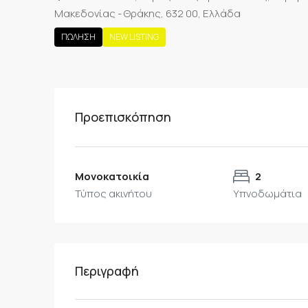
Μακεδονίας - Θράκης, 632 00, Ελλάδα
ΠΏΛΗΣΗ
NEW LISTING
Προεπισκόπηση
Μονοκατοικία
2
Τύπος ακινήτου
Υπνοδωμάτια
Περιγραφή