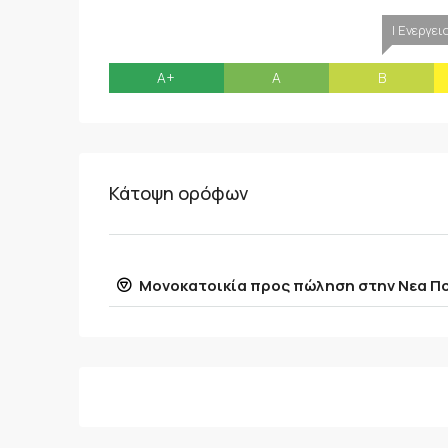
| Ενεργε
A+
A
B
Κάτοψη ορόφων
Μονοκατοικία προς πώληση στην Νεα Π