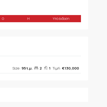
G
H
Υπό έκδοση
Size:
95τ.μ.
2
1
Τιμή:
€130,000