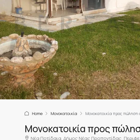
Home
Μονοκατοικία
Μονοκατοικία προς πώληση 
Μονοκατοικία προς πώλησ
Νέα Ποτίδαια, Δήμος Νέας Προποντίδας, Περιφε