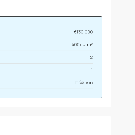
€130,000
400τ.μ. m²
2
1
Πώληση