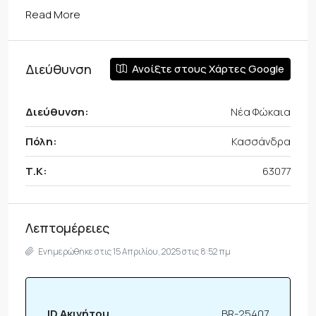
Read More
Διεύθυνση
Ανοίξτε στους Χάρτες Google
Διεύθυνση:
Νέα Φώκαια
Πόλη:
Κασσάνδρα
Τ.Κ:
63077
Λεπτομέρειες
Ενημερώθηκε στις 15 Απριλίου, 2025 στις 8:52 πμ
ID Ακινήτου
BR-25407