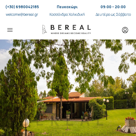
(+30) 6980042185
Πευκοχώρι
09:00 – 20:00
welcome@bereal.gr
Κασσάνδρα Χαλκιδική
Δευτέρα ως Σάββατο