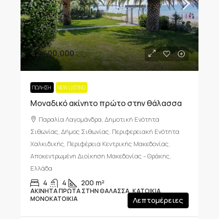
€2,500,000
ΠΏΛΗΣΗ
NEW LISTING
Μοναδικό ακίνητο πρώτο στην θάλασσα
Παραλία Λαγομάνδρα, Δημοτική Ενότητα
Σιθωνίας, Δήμος Σιθωνίας, Περιφερειακή Ενότητα
Χαλκιδικής, Περιφέρεια Κεντρικής Μακεδονίας,
Αποκεντρωμένη Διοίκηση Μακεδονίας - Θράκης,
Ελλάδα
4
4
200
m²
ΑΚΊΝΗΤΑ ΠΡΏΤΑ ΣΤΗΝ ΘΆΛΑΣΣΑ, ΚΑΤΟΙΚΊΑ,
ΜΟΝΟΚΑΤΟΙΚΊΑ
Λεπτομέρειες