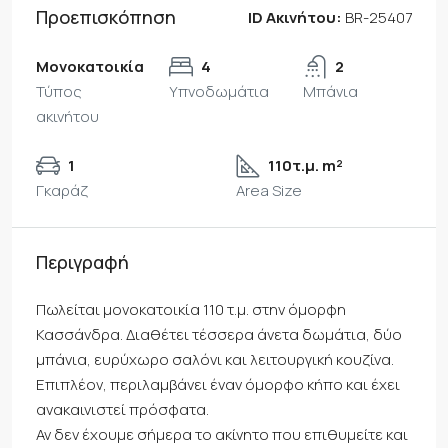
Προεπισκόπηση
ID Ακινήτου:
BR-25407
Μονοκατοικία
4
2
Τύπος
Υπνοδωμάτια
Μπάνια
ακινήτου
1
110τ.μ. m²
Γκαράζ
Area Size
Περιγραφή
Πωλείται μονοκατοικία 110 τ.μ. στην όμορφη
Κασσάνδρα. Διαθέτει τέσσερα άνετα δωμάτια, δύο
μπάνια, ευρύχωρο σαλόνι και λειτουργική κουζίνα.
Επιπλέον, περιλαμβάνει έναν όμορφο κήπο και έχει
ανακαινιστεί πρόσφατα.
Αν δεν έχουμε σήμερα το ακίνητο που επιθυμείτε και