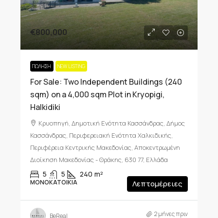
€800,000
ΠΏΛΗΣΗ
NEW LISTING
For Sale: Two Independent Buildings (240
sqm) on a 4,000 sqm Plot in Kryopigi,
Halkidiki
Κρυοπηγή, Δημοτική Ενότητα Κασσάνδρας, Δήμος
Κασσάνδρας, Περιφερειακή Ενότητα Χαλκιδικής,
Περιφέρεια Κεντρικής Μακεδονίας, Αποκεντρωμένη
Διοίκηση Μακεδονίας - Θράκης, 630 77, Ελλάδα
5
5
240
m²
ΜΟΝΟΚΑΤΟΙΚΊΑ
Λεπτομέρειες
2 μήνες πριν
BeReal