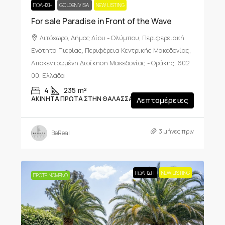
ΠΏΛΗΣΗ
GOLDEN VISA
NEW LISTING
For sale Paradise in Front of the Wave
Λιτόχωρο, Δήμος Δίου - Ολύμπου, Περιφερειακή
Ενότητα Πιερίας, Περιφέρεια Κεντρικής Μακεδονίας,
Αποκεντρωμένη Διοίκηση Μακεδονίας - Θράκης, 602
00, Ελλάδα
4
235
m²
ΑΚΊΝΗΤΑ ΠΡΏΤΑ ΣΤΗΝ ΘΆΛΑΣΣΑ, ΜΟΝΟΚΑΤΟΙΚΊΑ
Λεπτομέρειες
3 μήνες πριν
BeReal
ΠΏΛΗΣΗ
NEW LISTING
ΠΡΟΤΕΙΝΌΜΕΝΟ