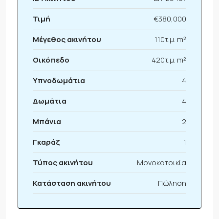
Τιμή
€380,000
Μέγεθος ακινήτου
110τ.μ. m²
Οικόπεδο
420τ.μ. m²
Υπνοδωμάτια
4
Δωμάτια
4
Μπάνια
2
Γκαράζ
1
Τύπος ακινήτου
Μονοκατοικία
Κατάσταση ακινήτου
Πώληση