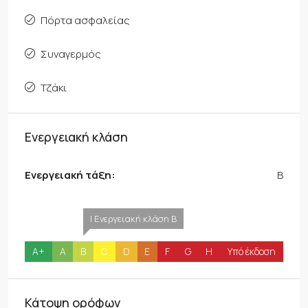
Πόρτα ασφαλείας
Συναγερμός
Τζάκι
Ενεργειακή κλάση
Ενεργειακή τάξη:
B
| Ενεργειακή κλάση B
A+
A
B
C
D
E
F
G
H
Υπό έκδοση
Κάτοψη ορόφων