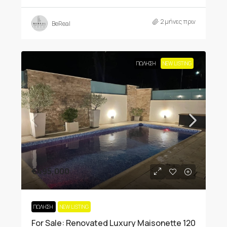
2 μήνες πριν
BeReal
ΠΏΛΗΣΗ
NEW LISTING
€495,000
ΠΏΛΗΣΗ
NEW LISTING
For Sale: Renovated Luxury Maisonette 120