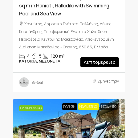
sq m in Hanioti, Halkidiki with Swimming
Pool and Sea View
Χανιώτης, Δημοτική Ενότητα Παλλήνης, Δήμος
Κασσάνδρας, Περιφερειακή Ενότητα Χαλκιδικής,
Περιφέρεια Κεντρικής Μακεδονίας, Αποκεντρωμένη
Διοίκηση Μακεδονίας - Θράκης, 630 85, Ελλάδα
4
5
120
m²
ΚΑΤΟΙΚΊΑ, ΜΕΖΟΝΈΤΑ
Λεπτομέρειες
2 μήνες πριν
BeReal
ΠΏΛΗΣΗ
NEW LISTING
ΝΕΟΔΜΗΤΟ
ΠΡΟΤΕΙΝΌΜΕΝΟ