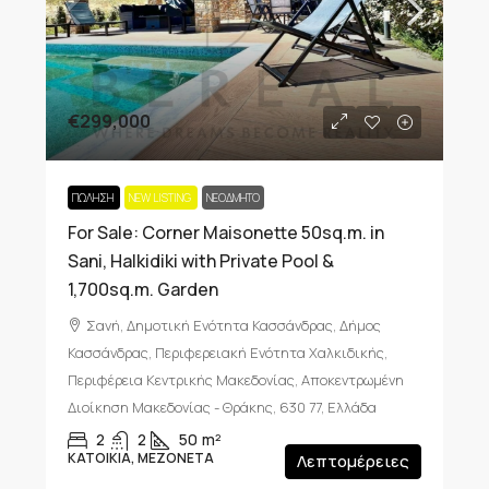
€299,000
ΠΏΛΗΣΗ
NEW LISTING
ΝΕΟΔΜΗΤΟ
For Sale: Corner Maisonette 50sq.m. in
Sani, Halkidiki with Private Pool &
1,700sq.m. Garden
Σανή, Δημοτική Ενότητα Κασσάνδρας, Δήμος
Κασσάνδρας, Περιφερειακή Ενότητα Χαλκιδικής,
Περιφέρεια Κεντρικής Μακεδονίας, Αποκεντρωμένη
Διοίκηση Μακεδονίας - Θράκης, 630 77, Ελλάδα
2
2
50
m²
ΚΑΤΟΙΚΊΑ, ΜΕΖΟΝΈΤΑ
Λεπτομέρειες