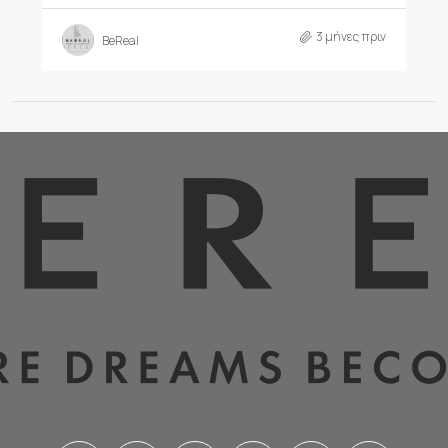
3 μήνες πριν
BeReal