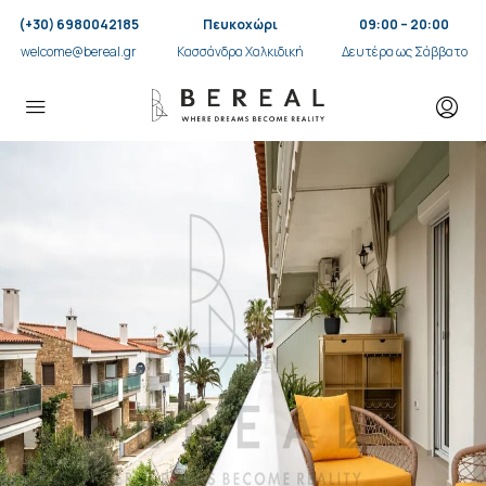
(+30) 6980042185
Πευκοχώρι
09:00 – 20:00
welcome@bereal.gr
Κασσάνδρα Χαλκιδική
Δευτέρα ως Σάββατο