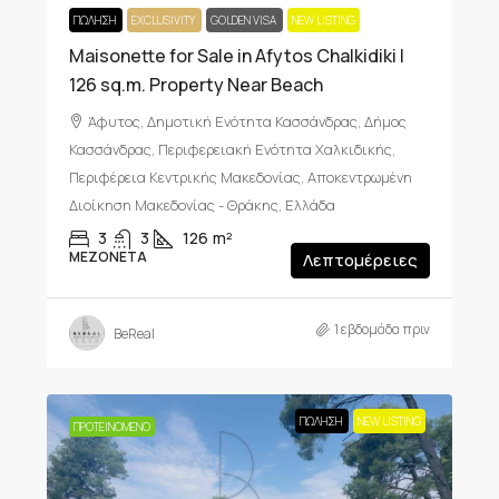
ΠΏΛΗΣΗ
EXCLUSIVITY
GOLDEN VISA
NEW LISTING
Maisonette for Sale in Afytos Chalkidiki |
126 sq.m. Property Near Beach
Άφυτος, Δημοτική Ενότητα Κασσάνδρας, Δήμος
Κασσάνδρας, Περιφερειακή Ενότητα Χαλκιδικής,
Περιφέρεια Κεντρικής Μακεδονίας, Αποκεντρωμένη
Διοίκηση Μακεδονίας - Θράκης, Ελλάδα
3
3
126
m²
ΜΕΖΟΝΈΤΑ
Λεπτομέρειες
1 εβδομάδα πριν
BeReal
ΠΏΛΗΣΗ
NEW LISTING
ΠΡΟΤΕΙΝΌΜΕΝΟ