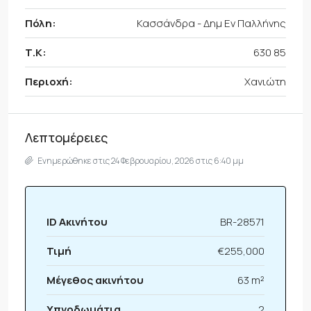
Πόλη:
Κασσάνδρα - Δημ Εν Παλλήνης
Τ.Κ:
630 85
Περιοχή:
Χανιώτη
Λεπτομέρειες
Ενημερώθηκε στις 24 Φεβρουαρίου, 2026 στις 6:40 μμ
ID Ακινήτου
BR-28571
Τιμή
€255,000
Μέγεθος ακινήτου
63 m²
Υπνοδωμάτια
2