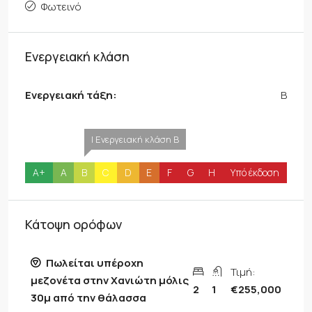
Φωτεινό
Ενεργειακή κλάση
Ενεργειακή τάξη:
B
| Ενεργειακή κλάση B
A+
A
B
C
D
E
F
G
H
Υπό έκδοση
Κάτοψη ορόφων
Πωλείται υπέροχη
Τιμή:
μεζονέτα στην Χανιώτη μόλις
2
1
€255,000
30μ από την θάλασσα