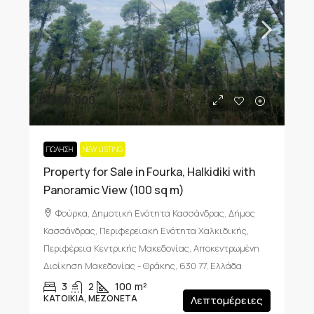
€350,000
ΠΏΛΗΣΗ
NEW LISTING
Property for Sale in Fourka, Halkidiki with
Panoramic View (100 sq m)
Φούρκα, Δημοτική Ενότητα Κασσάνδρας, Δήμος
Κασσάνδρας, Περιφερειακή Ενότητα Χαλκιδικής,
Περιφέρεια Κεντρικής Μακεδονίας, Αποκεντρωμένη
Διοίκηση Μακεδονίας - Θράκης, 630 77, Ελλάδα
3
2
100
m²
ΚΑΤΟΙΚΊΑ, ΜΕΖΟΝΈΤΑ
Λεπτομέρειες