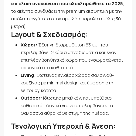
και
ολική ανακαίνιση που ολοκληρώθηκε το 2025
,
το ακίνητο συνδυάζει την premium αισθητική με την
απόλυτη εγγύτητα στην αμμώδη παραλία (μόλις 30
μέτρα).
Layout & Σχεδιασμός:
Χώροι:
Έξυπνη διαρρύθμιση 63 τ.μ. που
περιλαμβάνει 2 κύρια υπνοδωμάτια και έναν
επιπλέον βοηθητικό χώρο που ενσωματώνεται
αρμονικά στο καθιστικό.
Living:
Φωτεινός ενιαίος χώρος σαλονιού-
κουζίνας με minimal design και έμφαση στη
λειτουργικότητα.
Outdoor:
Ιδιωτικό μπαλκόνι και υπαίθριο
καθιστικό, ιδανικά για να απολαμβάνετε τη
θαλάσσια αύρα κάθε στιγμή της ημέρας.
Τενολογική Υπεροχή & Άνεση: