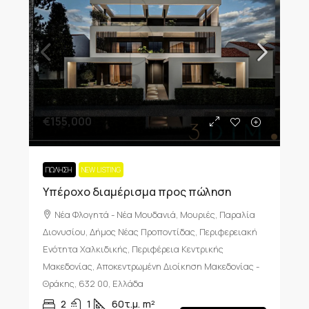
€155,000
ΠΏΛΗΣΗ
NEW LISTING
Υπέροχο διαμέρισμα προς πώληση
Νέα Φλογητά - Νέα Μουδανιά, Μουριές, Παραλία
Διονυσίου, Δήμος Νέας Προποντίδας, Περιφερειακή
Ενότητα Χαλκιδικής, Περιφέρεια Κεντρικής
Μακεδονίας, Αποκεντρωμένη Διοίκηση Μακεδονίας -
Θράκης, 632 00, Ελλάδα
2
1
60τ.μ.
m²