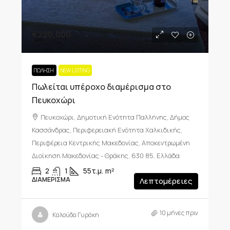
€220,000
ΠΏΛΗΣΗ
NEW LISTING
Πωλείται υπέροχο διαμέρισμα στο
Πευκοχώρι
Πευκοχώρι, Δημοτική Ενότητα Παλλήνης, Δήμος
Κασσάνδρας, Περιφερειακή Ενότητα Χαλκιδικής,
Περιφέρεια Κεντρικής Μακεδονίας, Αποκεντρωμένη
Διοίκηση Μακεδονίας - Θράκης, 630 85, Ελλάδα
2
1
55τ.μ.
m²
ΔΙΑΜΈΡΙΣΜΑ
Λεπτομέρειες
10 μήνες πριν
Καλούδα Γυράκη