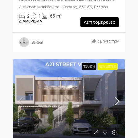
Διοίκηση Μακεδονίας - Θράκης, 630 85, Ελλάδα
2
1
65
m²
ΔΙΑΜΈΡΙΣΜΑ
Λεπτομέρειες
3 μήνες πριν
BeReal
ΠΏΛΗΣΗ
NEW LISTING
€210,000