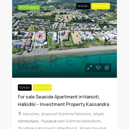
ΠΏΛΗΣΗ
NEW LISTING
ΠΡΟΤΕΙΝΌΜΕΝΟ
€210,000
ΠΏΛΗΣΗ
NEW LISTING
For sale Seaside Apartment in Hanioti,
Halkidiki – Investment Property Kassandra
Χανιώτης, Δημοτική Ενότητα Παλλήνης, Δήμος
Κασσάνδρας, Περιφερειακή Ενότητα Χαλκιδικής,
Περιφέρεια Κεντρικής Μακεδονίας, Αποκεντρωμένη