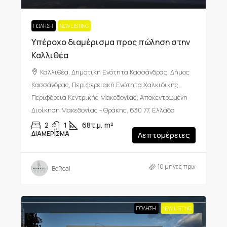
ΠΏΛΗΣΗ
NEW LISTING
Υπέροχο διαμέρισμα προς πώληση στην
Καλλιθέα
Καλλιθέα, Δημοτική Ενότητα Κασσάνδρας, Δήμος
Κασσάνδρας, Περιφερειακή Ενότητα Χαλκιδικής,
Περιφέρεια Κεντρικής Μακεδονίας, Αποκεντρωμένη
Διοίκηση Μακεδονίας - Θράκης, 630 77, Ελλάδα
2
1
68τ.μ.
m²
ΔΙΑΜΈΡΙΣΜΑ
Λεπτομέρειες
10 μήνες πριν
BeReal
ΠΏΛΗΣΗ
NEW LISTING