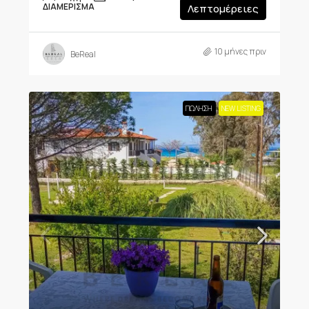
ΔΙΑΜΈΡΙΣΜΑ
Λεπτομέρειες
10 μήνες πριν
BeReal
ΠΏΛΗΣΗ
NEW LISTING