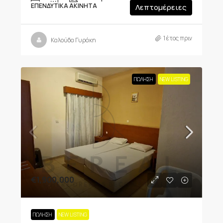
ΕΠΕΝΔΥΤΙΚΆ ΑΚΊΝΗΤΑ
Λεπτομέρειες
1 έτος πριν
Καλούδα Γυράκη
ΠΏΛΗΣΗ
NEW LISTING
€1,900,000
ΠΏΛΗΣΗ
NEW LISTING