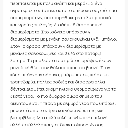
περιποιείται με πολύ αγάπη και μεράκι. Σ’ ένα
αγροτεμάχιο χτίστηκε αυτό το υπέροχο συγκρότημα
διαμερισμάτων, διακοσμήθηκε με πολύ προσοχή
και ωραίες επιλογές. Διαθέτει 8 διαφορετικά
διαμερίσματα. Στο ισόγειο υπάρχουν 4
διαμερίσματα με μεγάλη σαλοκουζίνα,1 υ/δ,1 μπάνιο.
Στον 1ο όροφο υπάρχουν 4 διαμερίσματα με
μεγάλες σαλοκουζίνες και 2 υ/δ στο πατάρι,1
λουτρό. Τα μπαλκόνια του πρώτου ορόφου έχουν
μοναδική θέα στην θάλασσα και στο βουνό. Στον
κήπο υπάρχουν σάουνα, μπάρμπεκιου, κιόσκι με
τραπεζαρία, πολλές ροδιές και διάφορα άλλα
δέντρα. Διαθέτει ακόμη ηλιακό θερμοσίφωνα για το
ζεστό νερό. Το πιο όμορφο όμως σημείο του
ακινήτου είναι η πισίνα με αλμυρό νερό που υπάρχει
μπροστά από το κτίριο και γύρω γύρω της έχει
βοκαμβίλιες. Μία πολύ καλή επενδυτική επιλογή
αλλά κατάλληλο και για ιδιοκατοίκηση. Αν σας