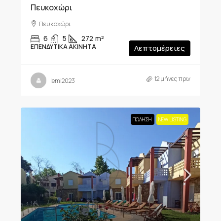
Πευκοχώρι
Πευκοχώρι
6
5
272
m²
ΕΠΕΝΔΥΤΙΚΆ ΑΚΊΝΗΤΑ
Λεπτομέρειες
12 μήνες πριν
lemi2023
ΠΏΛΗΣΗ
NEW LISTING