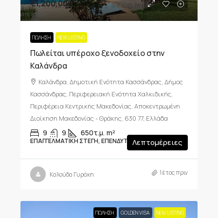
€1,200,000
ΠΏΛΗΣΗ
NEW LISTING
Πωλείται υπέροχο ξενοδοχείο στην
Καλάνδρα
Καλάνδρα, Δημοτική Ενότητα Κασσάνδρας, Δήμος
Κασσάνδρας, Περιφερειακή Ενότητα Χαλκιδικής,
Περιφέρεια Κεντρικής Μακεδονίας, Αποκεντρωμένη
Διοίκηση Μακεδονίας - Θράκης, 630 77, Ελλάδα
9
9
650τ.μ.
m²
ΕΠΑΓΓΕΛΜΑΤΙΚΉ ΣΤΈΓΗ, ΕΠΕΝΔΥΤΙΚΆ ΑΚΊΝΗΤΑ
Λεπτομέρειες
1 έτος πριν
Καλούδα Γυράκη
ΠΏΛΗΣΗ
GOLDEN VISA
NEW LISTING