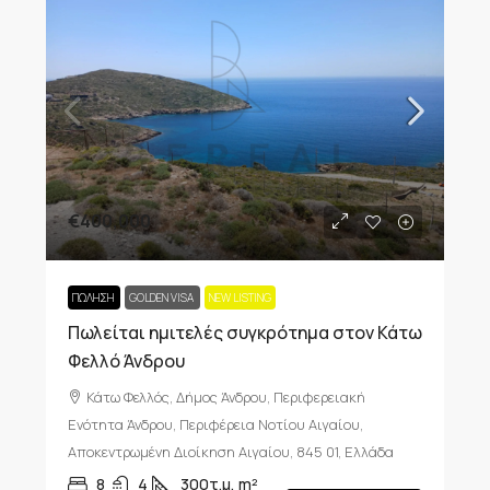
€400,000
ΠΏΛΗΣΗ
GOLDEN VISA
NEW LISTING
Πωλείται ημιτελές συγκρότημα στον Κάτω
Φελλό Άνδρου
Κάτω Φελλός, Δήμος Άνδρου, Περιφερειακή
Ενότητα Άνδρου, Περιφέρεια Νοτίου Αιγαίου,
Αποκεντρωμένη Διοίκηση Αιγαίου, 845 01, Ελλάδα
8
4
300τ.μ.
m²