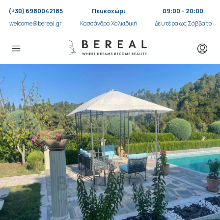
(+30) 6980042185
Πευκοχώρι
09:00 – 20:00
welcome@bereal.gr
Κασσάνδρα Χαλκιδική
Δευτέρα ως Σάββατο