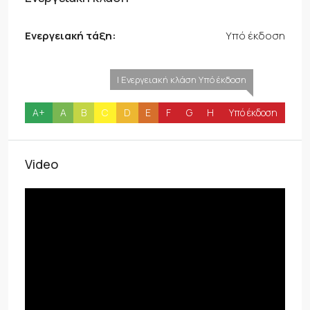
Ενεργειακή τάξη:
Υπό έκδοση
| Ενεργειακή κλάση Υπό έκδοση
A+
A
B
C
D
E
F
G
H
Υπό έκδοση
Video