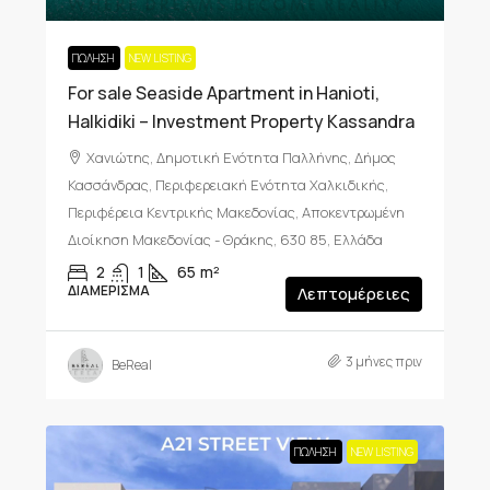
ΠΏΛΗΣΗ
NEW LISTING
For sale Seaside Apartment in Hanioti,
Halkidiki – Investment Property Kassandra
Χανιώτης, Δημοτική Ενότητα Παλλήνης, Δήμος
Κασσάνδρας, Περιφερειακή Ενότητα Χαλκιδικής,
Περιφέρεια Κεντρικής Μακεδονίας, Αποκεντρωμένη
Διοίκηση Μακεδονίας - Θράκης, 630 85, Ελλάδα
2
1
65
m²
ΔΙΑΜΈΡΙΣΜΑ
Λεπτομέρειες
3 μήνες πριν
BeReal
ΠΏΛΗΣΗ
NEW LISTING