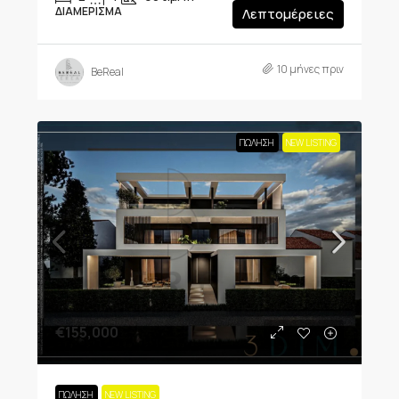
ΔΙΑΜΈΡΙΣΜΑ
Λεπτομέρειες
10 μήνες πριν
BeReal
ΠΏΛΗΣΗ
NEW LISTING
€155,000
ΠΏΛΗΣΗ
NEW LISTING