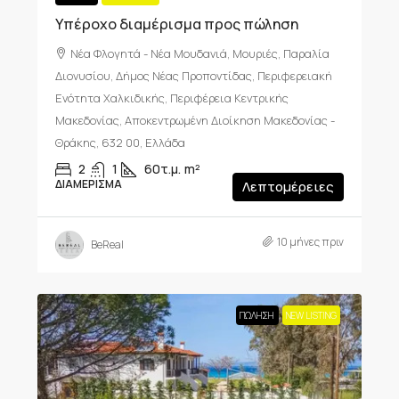
Υπέροχο διαμέρισμα προς πώληση
Νέα Φλογητά - Νέα Μουδανιά, Μουριές, Παραλία
Διονυσίου, Δήμος Νέας Προποντίδας, Περιφερειακή
Ενότητα Χαλκιδικής, Περιφέρεια Κεντρικής
Μακεδονίας, Αποκεντρωμένη Διοίκηση Μακεδονίας -
Θράκης, 632 00, Ελλάδα
2
1
60τ.μ.
m²
ΔΙΑΜΈΡΙΣΜΑ
Λεπτομέρειες
10 μήνες πριν
BeReal
ΠΏΛΗΣΗ
NEW LISTING