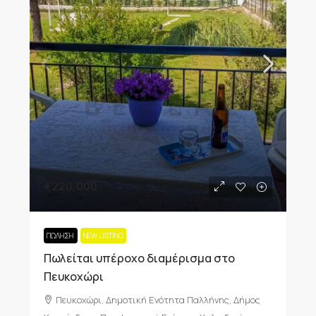
€220,000
ΠΏΛΗΣΗ
NEW LISTING
Πωλείται υπέροχο διαμέρισμα στο
Πευκοχώρι
Πευκοχώρι, Δημοτική Ενότητα Παλλήνης, Δήμος