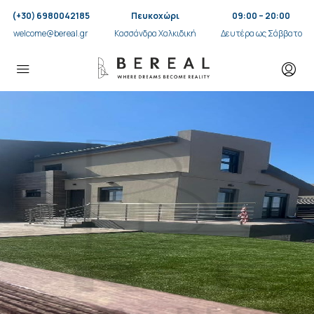
(+30) 6980042185
Πευκοχώρι
09:00 – 20:00
welcome@bereal.gr
Κασσάνδρα Χαλκιδική
Δευτέρα ως Σάββατο