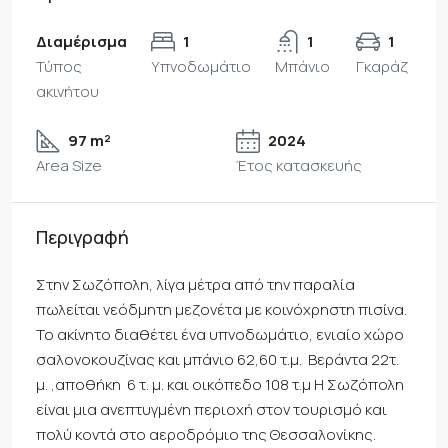
Διαμέρισμα
1
1
1
Τύπος
Υπνοδωμάτιο
Μπάνιο
Γκαράζ
ακινήτου
97 m²
2024
Area Size
Έτος κατασκευής
Περιγραφή
Στην Σωζόπολη, λίγα μέτρα από την παραλία
πωλείται νεόδμητη μεζονέτα με κοινόχρηστη πισίνα.
Το ακίνητο διαθέτει ένα υπνοδωμάτιο, ενιαίο χώρο
σαλονοκουζίνας και μπάνιο 62,60 τ.μ. Βεράντα 22τ.
μ. ,αποθήκη 6 τ. μ. και οικόπεδο 108 τ.μ Η Σωζόπολη
είναι μια ανεπτυγμένη περιοχή στον τουρισμό και
πολύ κοντά στο αεροδρόμιο της Θεσσαλονίκης.