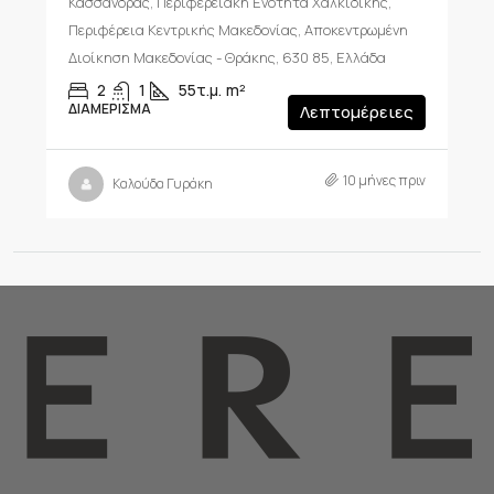
Κασσάνδρας, Περιφερειακή Ενότητα Χαλκιδικής,
Περιφέρεια Κεντρικής Μακεδονίας, Αποκεντρωμένη
Διοίκηση Μακεδονίας - Θράκης, 630 85, Ελλάδα
2
1
55τ.μ.
m²
ΔΙΑΜΈΡΙΣΜΑ
Λεπτομέρειες
10 μήνες πριν
Καλούδα Γυράκη