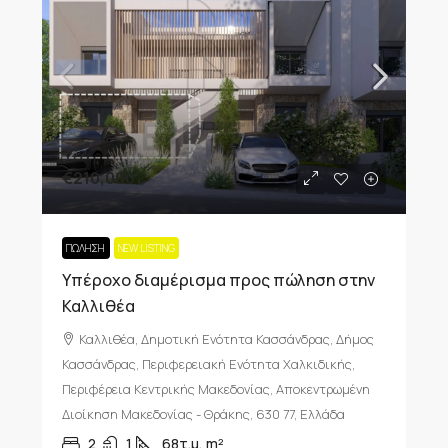
€210,000
ΠΏΛΗΣΗ
NEW LISTING
Υπέροχο διαμέρισμα προς πώληση στην
Καλλιθέα
Καλλιθέα, Δημοτική Ενότητα Κασσάνδρας, Δήμος
Κασσάνδρας, Περιφερειακή Ενότητα Χαλκιδικής,
Περιφέρεια Κεντρικής Μακεδονίας, Αποκεντρωμένη
Διοίκηση Μακεδονίας - Θράκης, 630 77, Ελλάδα
2
1
68τ.μ.
m²