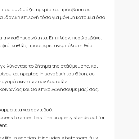
χή που συνδυάζει ηρεμία και πρόσβαση σε
α ιδανική επιλογή τόσο για μόνιμη κατοικία όσο
α την καθημερινότητα. Επιπλέον, περιλαμβάνει
μορφιά, καθώς προσφέρει ανεμπόλιστη θέα,
γκ, λύνοντας το ζήτημα της στάθμευσης, και
νου και ηρεμίας. Η μοναδική του θέση, σε
ν αγορά ακινήτων των Λουτρών.
ικοινωνίας και θα επικοινωνήσουμε μαζί σας.
ραμματεία για ραντεβού.
 access to amenities. The property stands out for
ent.
fe. In addition, it includes a bathroom, fully