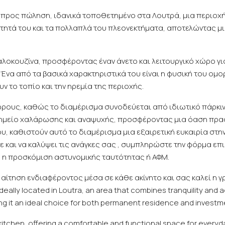
.μ. προς πώληση, ιδανικά τοποθετημένο στα Λουτρά, μια περιο
ότητά του και τα πολλαπλά του πλεονεκτήματα, αποτελώντας μι
αλοκουζίνα, προσφέροντας έναν άνετο και λειτουργικό χώρο γι
 Ένα από τα βασικά χαρακτηριστικά του είναι η φυσική του ο
 το τοπίο και την ηρεμία της περιοχής.
ώρους, καθώς το διαμέρισμα συνοδεύεται από ιδιωτικό πάρκιν
σημείο χαλάρωσης και αναψυχής, προσφέροντας μια όαση πρασί
ου, καθιστούν αυτό το διαμέρισμα μια εξαιρετική ευκαιρία στη
ε και να καλύψει τις ανάγκες σας , συμπληρώστε την φόρμα επ
τη η προσκόμιση αστυνομικής ταυτότητας ή ΑΦΜ.
 αίτηση ενδιαφέροντος μέσα σε κάθε ακίνητο και σας καλεί η γ
 ideally located in Loutra, an area that combines tranquility and
king it an ideal choice for both permanent residence and investm
chen, offering a comfortable and functional space for everyday li