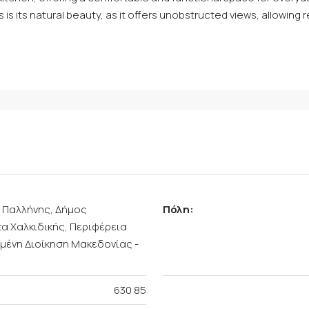
 is its natural beauty, as it offers unobstructed views, allowing
α Παλλήνης, Δήμος
Πόλη:
α Χαλκιδικής, Περιφέρεια
μένη Διοίκηση Μακεδονίας -
630 85