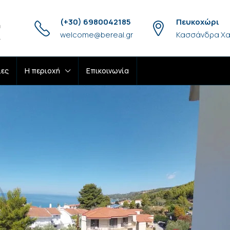
(+30) 6980042185
Πευκοχώρι
welcome@bereal.gr
Κασσάνδρα Χα
ίες
H περιοχή
Επικοινωνία