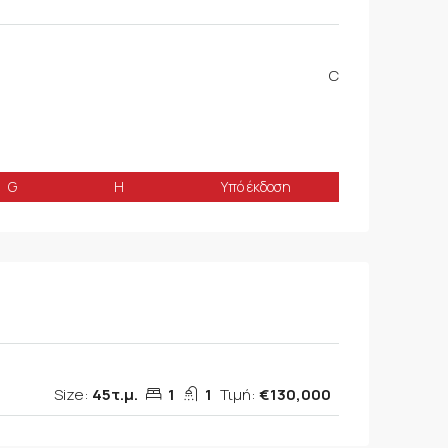
C
G
H
Υπό έκδοση
Size:
45τ.μ.
1
1
Τιμή:
€130,000