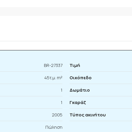
BR-27337
Τιμή
45τ.μ. m²
Οικόπεδο
1
Δωμάτιο
1
Γκαράζ
2005
Τύπος ακινήτου
Πώληση