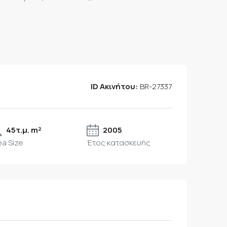
ID Ακινήτου:
BR-27337
45τ.μ. m²
2005
ea Size
Έτος κατασκευής