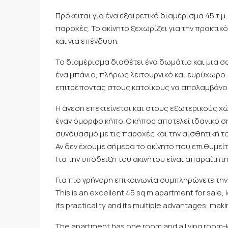
Πρόκειται για ένα εξαιρετικό διαμέρισμα 45 τ
παροχές. Το ακίνητο ξεχωρίζει για την πρακτικ
και για επένδυση.
Το διαμέρισμα διαθέτει ένα δωμάτιο και μια σ
ένα μπάνιο, πλήρως λειτουργικό και ευρύχωρο.
επιτρέποντας στους κατοίκους να απολαμβάνουν
Η άνεση επεκτείνεται και στους εξωτερικούς χ
έναν όμορφο κήπο. Ο κήπος αποτελεί ιδανικό 
συνδυασμό με τις παροχές και την αισθητική τ
Αν δεν έχουμε σήμερα το ακίνητο που επιθυμείτ
Για την υπόδειξη του ακινήτου είναι απαραίτη
Για πιο γρήγορη επικοινωνία συμπληρώνετε την
This is an excellent 45 sq m apartment for sale,
its practicality and its multiple advantages, ma
The apartment has one room and a living room-kit