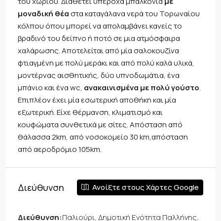
του χωριού. Διαθέτει υπέροχα μπαλκόνια
με
μοναδική θέα
στα καταγάλανα νερά του Τορωναίου
κόλπου όπου μπορεί να απολαμβάνει κανείς το
βραδινό του δείπνο ή ποτό σε μια ατμόσφαιρα
χαλάρωσης. Αποτελείται από μία σαλοκουζίνα
φτιαγμένη με πολύ μεράκι και από πολύ καλά υλικά,
μοντέρνας αισθητικής, δύο υπνοδωμάτια, ένα
μπάνιο και ένα wc,
ανακαινισμένα με πολύ γούστο
.
Επιπλέον έχει μία εσωτερική αποθήκη και μία
εξωτερική. Είχε θέρμανση, κλιματισμό και
κουφώματα συνθετικά με σίτες. Απόσταση από
θάλασσα 2km, από νοσοκομείο 30 km,απόσταση
από αεροδρόμιο 105km.
Διεύθυνση
Ανοίξτε στους Χάρτες Google
Διεύθυνση:
Παλιούρι, Δημοτική Ενότητα Παλλήνης,