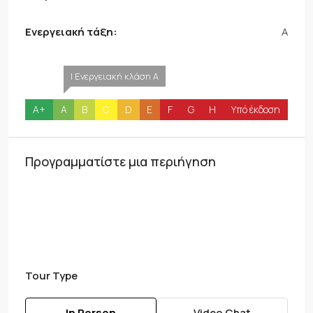
Ενεργειακή τάξη:
A
| Ενεργειακή κλάση A
A+
A
B
C
D
E
F
G
H
Υπό έκδοση
Προγραμματίστε μια περιήγηση
Tour Type
In Person
Video Chat