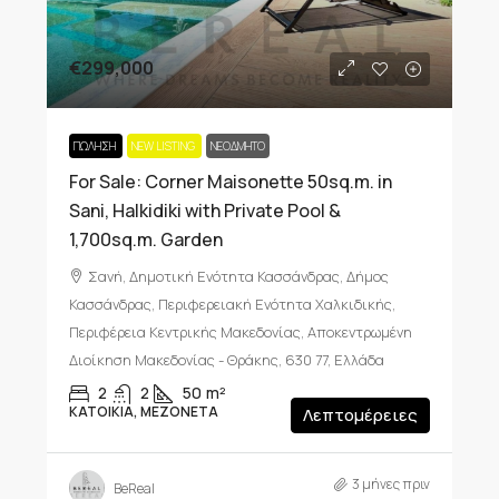
€299,000
ΠΏΛΗΣΗ
NEW LISTING
ΝΕΟΔΜΗΤΟ
For Sale: Corner Maisonette 50sq.m. in
Sani, Halkidiki with Private Pool &
1,700sq.m. Garden
Σανή, Δημοτική Ενότητα Κασσάνδρας, Δήμος
Κασσάνδρας, Περιφερειακή Ενότητα Χαλκιδικής,
Περιφέρεια Κεντρικής Μακεδονίας, Αποκεντρωμένη
Διοίκηση Μακεδονίας - Θράκης, 630 77, Ελλάδα
2
2
50
m²
ΚΑΤΟΙΚΊΑ, ΜΕΖΟΝΈΤΑ
Λεπτομέρειες
3 μήνες πριν
BeReal