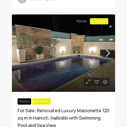
ΠΏΛΗΣΗ
NEW LISTING
€495,000
ΠΏΛΗΣΗ
NEW LISTING
For Sale: Renovated Luxury Maisonette 120
sq m in Hanioti, Halkidiki with Swimming
Pool and Sea View