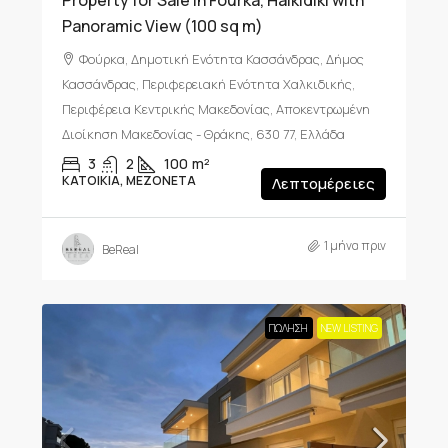
Property for Sale in Fourka, Halkidiki with
Panoramic View (100 sq m)
Φούρκα, Δημοτική Ενότητα Κασσάνδρας, Δήμος
Κασσάνδρας, Περιφερειακή Ενότητα Χαλκιδικής,
Περιφέρεια Κεντρικής Μακεδονίας, Αποκεντρωμένη
Διοίκηση Μακεδονίας - Θράκης, 630 77, Ελλάδα
3
2
100
m²
ΚΑΤΟΙΚΊΑ, ΜΕΖΟΝΈΤΑ
Λεπτομέρειες
1 μήνα πριν
BeReal
ΠΏΛΗΣΗ
NEW LISTING