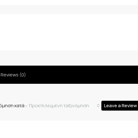
Reviews (0)
Προεπιλεγμένη ταξινόμηση
Leave a Review
όμηση κατά::