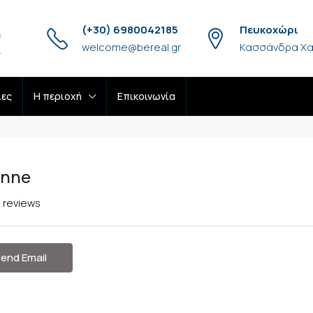
(+30) 6980042185
Πευκοχώρι
welcome@bereal.gr
Κασσάνδρα Χα
ίες
H περιοχή
Επικοινωνία
anne
l reviews
end Email