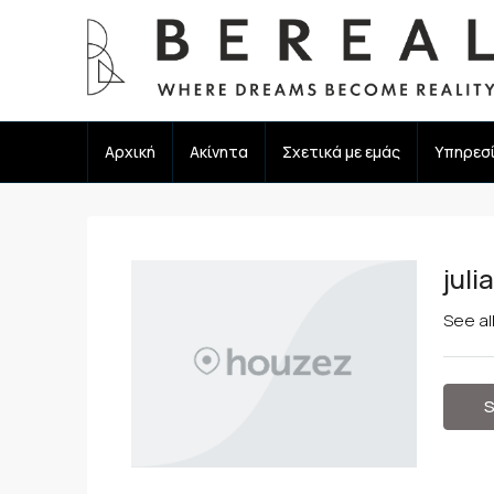
Αρχική
Ακίνητα
Σχετικά με εμάς
Υπηρεσ
juli
See al
S