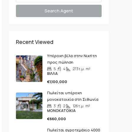
Search Agent
Recent Viewed
Υπέροχη βίλα στην Νικήτη
προς πώληση
5
4
273τ.μ.
m²
ΒΊΛΛΑ
€1,100,000
Πωλείται υπέροχη
μονοκατοικία στη Σιθωνία
3
2
126τ.μ.
m²
ΜΟΝΟΚΑΤΟΙΚΊΑ
€660,000
Πωλείται αγροτεμάχιο 4000