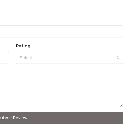
Rating
Select
ubmit Review