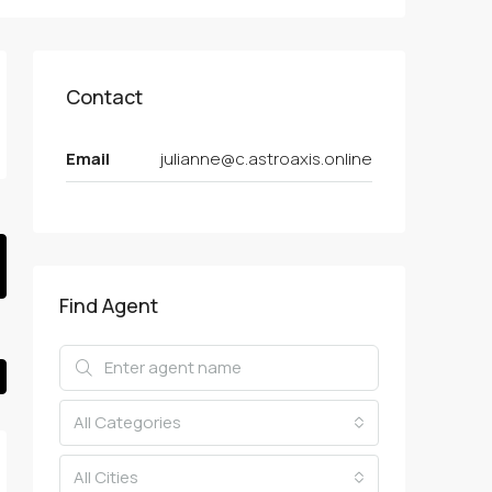
Contact
Email
julianne@c.astroaxis.online
Find Agent
All Categories
All Cities