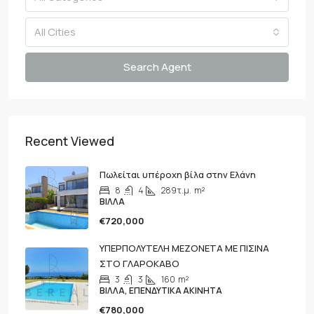
All Cities
Search Agent
Recent Viewed
Πωλείται υπέροχη βίλα στην Ελάνη
8
4
289τ.μ.
m²
ΒΊΛΛΑ
€720,000
ΥΠΕΡΠΟΛΥΤΕΛΗ ΜΕΖΟΝΕΤΑ ΜΕ ΠΙΣΙΝΑ
ΣΤΟ ΓΛΑΡΟΚΑΒΟ
3
3
160
m²
ΒΊΛΛΑ, ΕΠΕΝΔΥΤΙΚΆ ΑΚΊΝΗΤΑ
€780,000