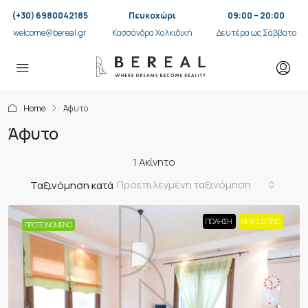
(+30) 6980042185
Πευκοχώρι
09:00 – 20:00
welcome@bereal.gr
Κασσάνδρα Χαλκιδική
Δευτέρα ως Σάββατο
Home
Άφυτο
Άφυτο
1 Ακίνητο
Προεπιλεγμένη ταξινόμηση
Ταξινόμηση κατά
ΠΏΛΗΣΗ
NEW LISTING
ΠΡΟΤΕΙΝΌΜΕΝΟ