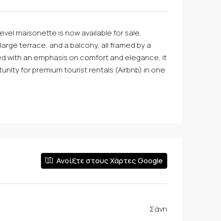
evel maisonette is now available for sale,
rge terrace, and a balcony, all framed by a
ed with an emphasis on comfort and elegance, it
unity for premium tourist rentals (Airbnb) in one
Ανοίξτε στους Χάρτες Google
Σάνη