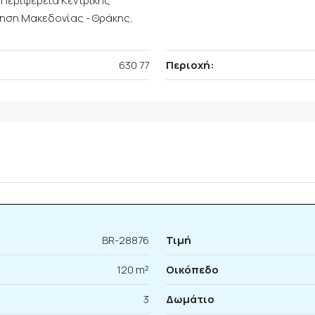
 Περιφέρεια Κεντρικής
ηση Μακεδονίας - Θράκης,
630 77
Περιοχή:
BR-28876
Τιμή
120 m²
Οικόπεδο
3
Δωμάτιο