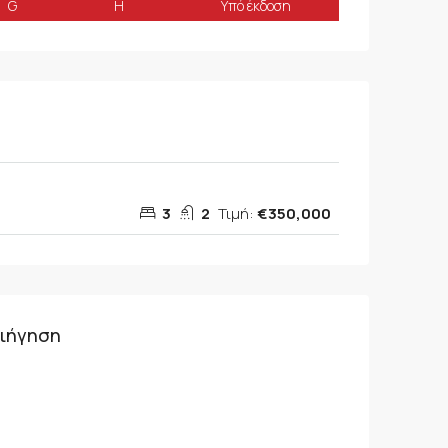
G
H
Υπό έκδοση
3
2
Τιμή:
€350,000
ριήγηση