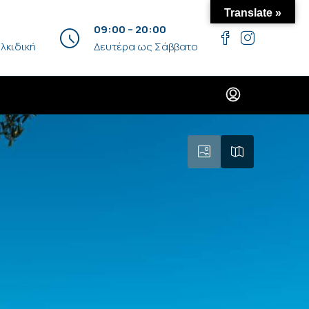
Translate »
09:00 – 20:00
λκιδική
Δευτέρα ως Σάββατο