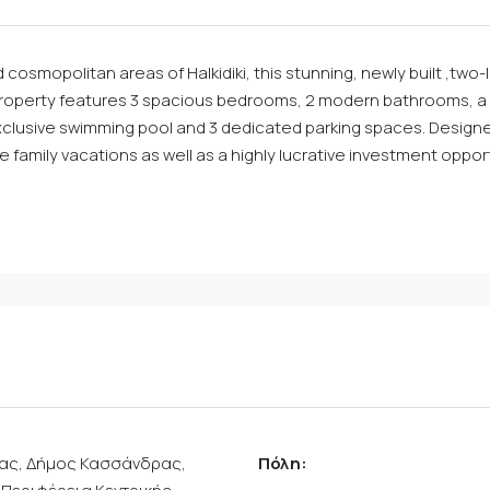
cosmopolitan areas of Halkidiki, this stunning, newly built ,two-l
roperty features 3 spacious bedrooms, 2 modern bathrooms, a la
exclusive swimming pool and 3 dedicated parking spaces. Design
 family vacations as well as a highly lucrative investment opport
ρας, Δήμος Κασσάνδρας,
Πόλη: