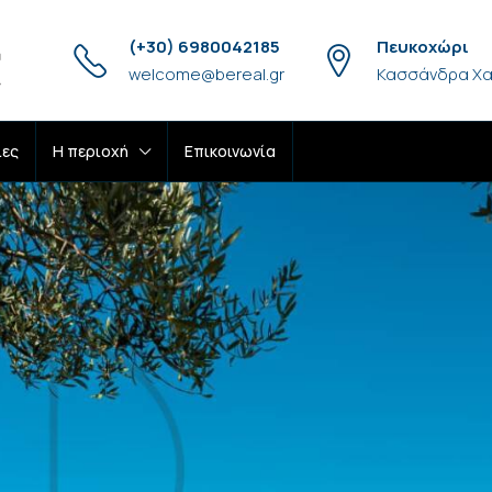
(+30) 6980042185
Πευκοχώρι
welcome@bereal.gr
Κασσάνδρα Χα
ίες
H περιοχή
Επικοινωνία