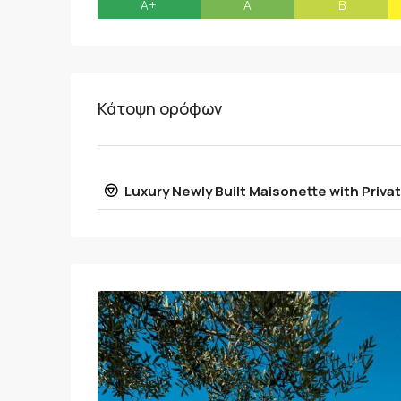
A+
A
B
Κάτοψη ορόφων
Luxury Newly Built Maisonette with Private 