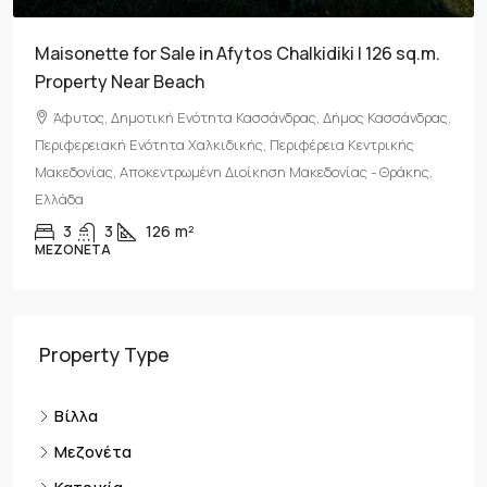
Maisonette for Sale in Afytos Chalkidiki | 126 sq.m.
Property Near Beach
Άφυτος, Δημοτική Ενότητα Κασσάνδρας, Δήμος Κασσάνδρας,
Περιφερειακή Ενότητα Χαλκιδικής, Περιφέρεια Κεντρικής
Μακεδονίας, Αποκεντρωμένη Διοίκηση Μακεδονίας - Θράκης,
Ελλάδα
3
3
126
m²
ΜΕΖΟΝΈΤΑ
Property Type
Βίλλα
Μεζονέτα