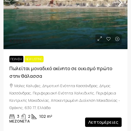
€280,000
ΠΏΛΗΣΗ
NEW LISTING
Πωλείται μοναδικό ακίνητο σε οικισμό πρώτο
στην θάλασσα
Μολες Καλυβες, Δημοτική Ενότητα Κασσάνδρας, Δήμος
Κασσάνδρας, Περιφερειακή Ενότητα Χαλκιδικής, Περιφέρεια
Κεντρικής Μακεδονίας, Αποκεντρωμένη Διοίκηση Μακεδονίας -
Θράκης, 630 77, Ελλάδα
3
2
102
m²
ΜΕΖΟΝΈΤΑ
Λεπτομέρειες