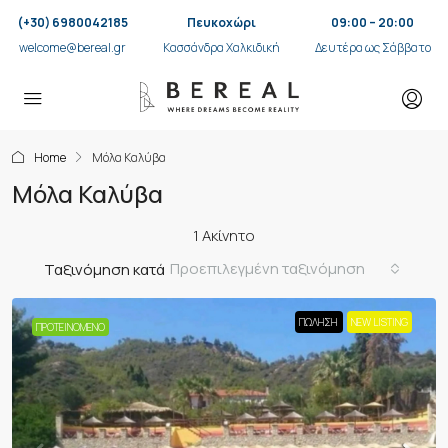
(+30) 6980042185
Πευκοχώρι
09:00 – 20:00
welcome@bereal.gr
Κασσάνδρα Χαλκιδική
Δευτέρα ως Σάββατο
Home
Μόλα Καλύβα
Μόλα Καλύβα
1 Ακίνητο
Προεπιλεγμένη ταξινόμηση
Ταξινόμηση κατά
ΠΏΛΗΣΗ
NEW LISTING
ΠΡΟΤΕΙΝΌΜΕΝΟ