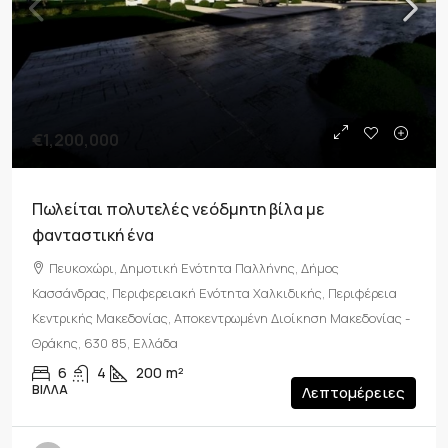
€1,200,000
Πωλείται πολυτελές νεόδμητη βίλα με
φανταστική ένα
Πευκοχώρι, Δημοτική Ενότητα Παλλήνης, Δήμος
Κασσάνδρας, Περιφερειακή Ενότητα Χαλκιδικής, Περιφέρεια
Κεντρικής Μακεδονίας, Αποκεντρωμένη Διοίκηση Μακεδονίας -
Θράκης, 630 85, Ελλάδα
6
4
200
m²
ΒΊΛΛΑ
Λεπτομέρειες