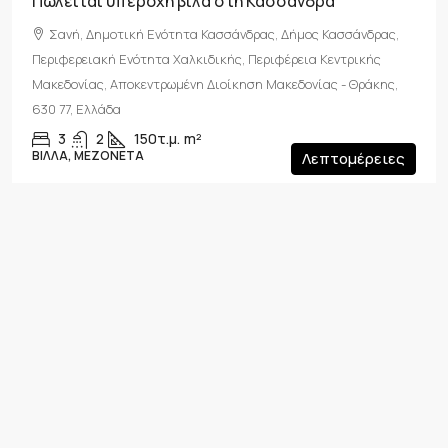
Πωλείται υπέροχη βίλα στη Κασσάνδρα
Σανή, Δημοτική Ενότητα Κασσάνδρας, Δήμος Κασσάνδρας,
Περιφερειακή Ενότητα Χαλκιδικής, Περιφέρεια Κεντρικής
Μακεδονίας, Αποκεντρωμένη Διοίκηση Μακεδονίας - Θράκης,
630 77, Ελλάδα
3
2
150τ.μ.
m²
ΒΊΛΛΑ, ΜΕΖΟΝΈΤΑ
Λεπτομέρειες
1 έτος πριν
Καλούδα Γυράκη
ΠΏΛΗΣΗ
NEW LISTING