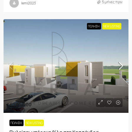
5 μήνες πριν
lemi2023
ΠΏΛΗΣΗ
NEW LISTING
€265,000
ΠΏΛΗΣΗ
NEW LISTING