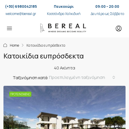
(+30) 6980042185
Πευκοχώρι
09:00 – 20:00
welcome@bereal.gr
Κασσάνδρα Χαλκιδική
Δευτέρα ως Σάββατο
Home
Κατοικίδια ευπρόσδεκτα
Κατοικίδια ευπρόσδεκτα
40 Ακίνητα
Προεπιλεγμένη ταξινόμηση
Ταξινόμηση κατά
ΠΡΟΤΕΙΝΌΜΕΝΟ