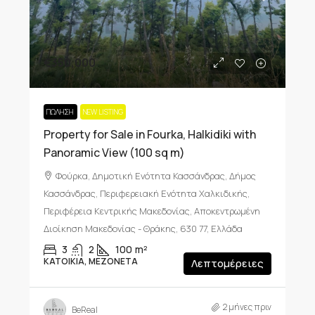
€350,000
ΠΏΛΗΣΗ
NEW LISTING
Property for Sale in Fourka, Halkidiki with
Panoramic View (100 sq m)
Φούρκα, Δημοτική Ενότητα Κασσάνδρας, Δήμος
Κασσάνδρας, Περιφερειακή Ενότητα Χαλκιδικής,
Περιφέρεια Κεντρικής Μακεδονίας, Αποκεντρωμένη
Διοίκηση Μακεδονίας - Θράκης, 630 77, Ελλάδα
3
2
100
m²
ΚΑΤΟΙΚΊΑ, ΜΕΖΟΝΈΤΑ
Λεπτομέρειες
2 μήνες πριν
BeReal