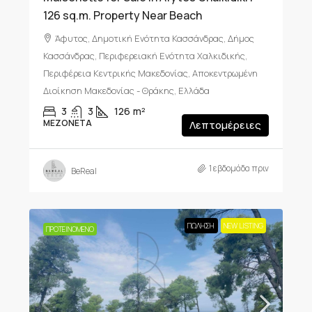
126 sq.m. Property Near Beach
Άφυτος, Δημοτική Ενότητα Κασσάνδρας, Δήμος
Κασσάνδρας, Περιφερειακή Ενότητα Χαλκιδικής,
Περιφέρεια Κεντρικής Μακεδονίας, Αποκεντρωμένη
Διοίκηση Μακεδονίας - Θράκης, Ελλάδα
3
3
126
m²
ΜΕΖΟΝΈΤΑ
Λεπτομέρειες
1 εβδομάδα πριν
BeReal
ΠΏΛΗΣΗ
NEW LISTING
ΠΡΟΤΕΙΝΌΜΕΝΟ