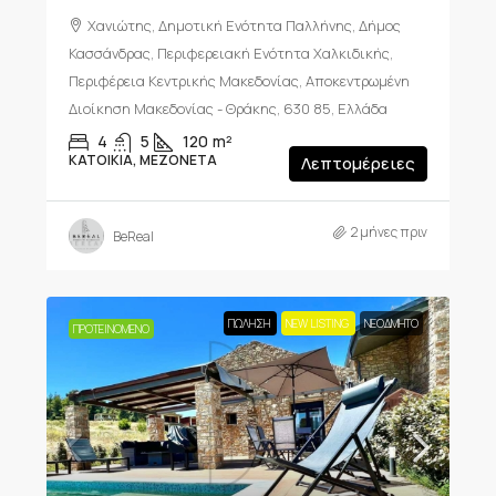
Χανιώτης, Δημοτική Ενότητα Παλλήνης, Δήμος
Κασσάνδρας, Περιφερειακή Ενότητα Χαλκιδικής,
Περιφέρεια Κεντρικής Μακεδονίας, Αποκεντρωμένη
Διοίκηση Μακεδονίας - Θράκης, 630 85, Ελλάδα
4
5
120
m²
ΚΑΤΟΙΚΊΑ, ΜΕΖΟΝΈΤΑ
Λεπτομέρειες
2 μήνες πριν
BeReal
ΠΏΛΗΣΗ
NEW LISTING
ΝΕΟΔΜΗΤΟ
ΠΡΟΤΕΙΝΌΜΕΝΟ