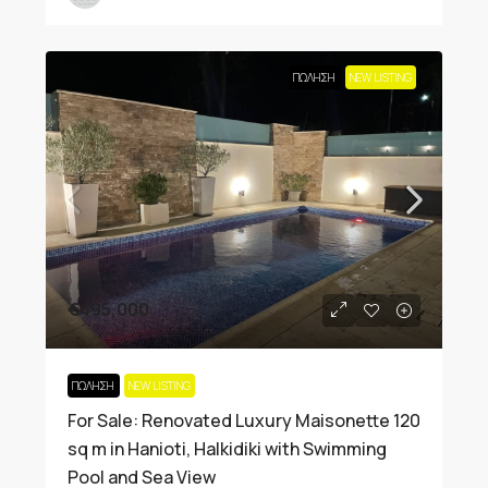
ΠΏΛΗΣΗ
NEW LISTING
€495,000
ΠΏΛΗΣΗ
NEW LISTING
For Sale: Renovated Luxury Maisonette 120
sq m in Hanioti, Halkidiki with Swimming
Pool and Sea View