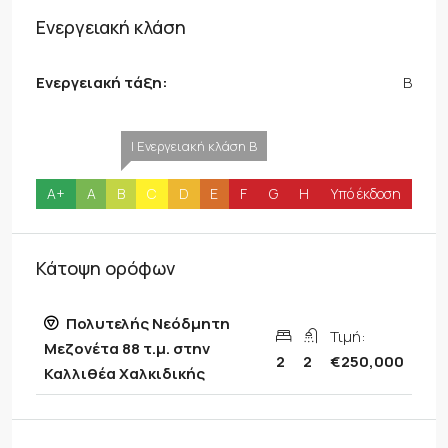
Ενεργειακή κλάση
Ενεργειακή τάξη:
B
| Ενεργειακή κλάση B
A+
A
B
C
D
E
F
G
H
Υπό έκδοση
Κάτοψη ορόφων
Πολυτελής Νεόδμητη
Τιμή:
Μεζονέτα 88 τ.μ. στην
2
2
€250,000
Καλλιθέα Χαλκιδικής