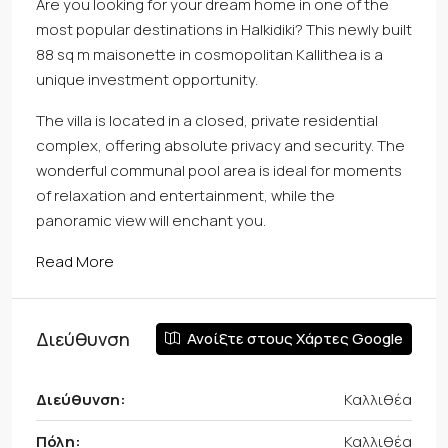
Are you looking for your dream home in one of the
most popular destinations in Halkidiki? This newly built
88 sq m maisonette in cosmopolitan Kallithea is a
unique investment opportunity.
The villa is located in a closed, private residential
complex, offering absolute privacy and security. The
wonderful communal pool area is ideal for moments
of relaxation and entertainment, while the
panoramic view will enchant you.
Read More
Διεύθυνση
Ανοίξτε στους Χάρτες Google
Διεύθυνση:
Καλλιθέα
Πόλη:
Καλλιθέα