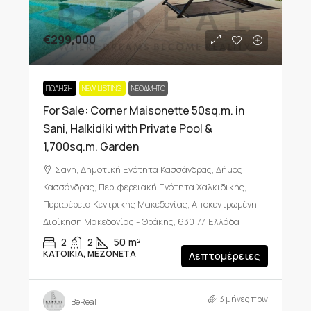
€299,000
ΠΏΛΗΣΗ
NEW LISTING
ΝΕΟΔΜΗΤΟ
For Sale: Corner Maisonette 50sq.m. in
Sani, Halkidiki with Private Pool &
1,700sq.m. Garden
Σανή, Δημοτική Ενότητα Κασσάνδρας, Δήμος
Κασσάνδρας, Περιφερειακή Ενότητα Χαλκιδικής,
Περιφέρεια Κεντρικής Μακεδονίας, Αποκεντρωμένη
Διοίκηση Μακεδονίας - Θράκης, 630 77, Ελλάδα
2
2
50
m²
ΚΑΤΟΙΚΊΑ, ΜΕΖΟΝΈΤΑ
Λεπτομέρειες
3 μήνες πριν
BeReal