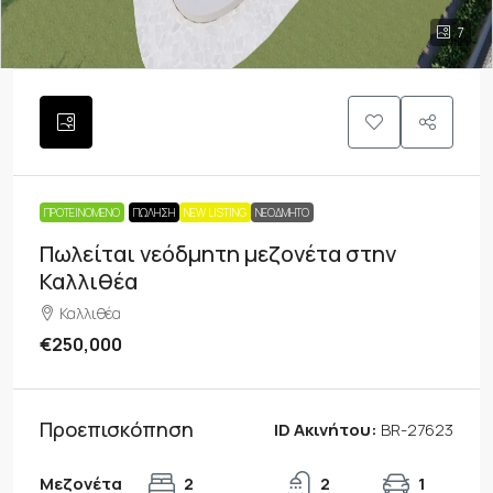
7
ΠΡΟΤΕΙΝΌΜΕΝΟ
ΠΏΛΗΣΗ
NEW LISTING
ΝΕΟΔΜΗΤΟ
Πωλείται νεόδμητη μεζονέτα στην
Καλλιθέα
Καλλιθέα
€250,000
Προεπισκόπηση
ID Ακινήτου:
BR-27623
Μεζονέτα
2
2
1