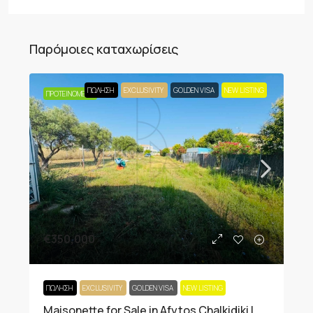
Παρόμοιες καταχωρίσεις
ΠΏΛΗΣΗ
EXCLUSIVITY
GOLDEN VISA
NEW LISTING
ΠΡΟΤΕΙΝΌΜΕΝΟ
€350,000
ΠΏΛΗΣΗ
EXCLUSIVITY
GOLDEN VISA
NEW LISTING
Maisonette for Sale in Afytos Chalkidiki |