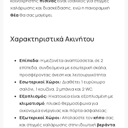
κοινόχρηστης
πισίνας
είναι ιδανικός για στιγμές
χαλάρωσης και διασκέδασης, ενώ η πανοραμική
θέα
θα σας μαγέψει.
Χαρακτηριστικά Ακινήτου
Επίπεδα:
Η μεζονέτα αναπτύσσεται σε 2
επίπεδα, συνδεόμενα με εσωτερική σκάλα,
προσφέροντας άνεση και λειτουργικότητα.
Εσωτερικοί Χώροι:
Διαθέτει 1 ευρύχωρο
σαλόνι, 1 κουζίνα, 2 μπάνια και 2 WC.
Εξοπλισμός:
Η κατοικία είναι εξοπλισμένη με
κλιματισμό
, ηλιακό θερμοσίφωνα για
οικονομία ενέργειας και πόρτα ασφαλείας.
Εξωτερικοί Χώροι:
Απολαύστε τον
κήπο
σας
και στιγμές χαλάρωσης στην ιδιωτική
βεράντα
.