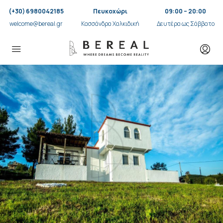
(+30) 6980042185
Πευκοχώρι
09:00 – 20:00
welcome@bereal.gr
Κασσάνδρα Χαλκιδική
Δευτέρα ως Σάββατο