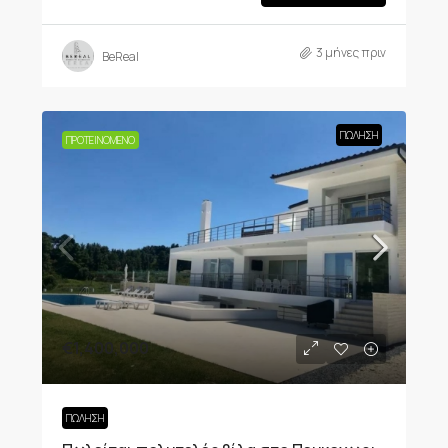
3 μήνες πριν
BeReal
ΠΏΛΗΣΗ
ΠΡΟΤΕΙΝΌΜΕΝΟ
€1,400,000
ΠΏΛΗΣΗ