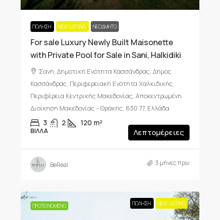
ΠΏΛΗΣΗ
NEW LISTING
ΝΕΟΔΜΗΤΟ
For sale Luxury Newly Built Maisonette
with Private Pool for Sale in Sani, Halkidiki
Σανή, Δημοτική Ενότητα Κασσάνδρας, Δήμος
Κασσάνδρας, Περιφερειακή Ενότητα Χαλκιδικής,
Περιφέρεια Κεντρικής Μακεδονίας, Αποκεντρωμένη
Διοίκηση Μακεδονίας - Θράκης, 630 77, Ελλάδα
3
2
120
m²
ΒΊΛΛΑ
Λεπτομέρειες
3 μήνες πριν
BeReal
ΠΏΛΗΣΗ
NEW LISTING
ΠΡΟΤΕΙΝΌΜΕΝΟ