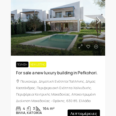
€530,000
ΠΏΛΗΣΗ
NEW LISTING
For sale a new luxury building in Pefkohori.
Πευκοχώρι, Δημοτική Ενότητα Παλλήνης, Δήμος
Κασσάνδρας, Περιφερειακή Ενότητα Χαλκιδικής,
Περιφέρεια Κεντρικής Μακεδονίας, Αποκεντρωμένη
Διοίκηση Μακεδονίας - Θράκης, 630 85, Ελλάδα
4
3
164
m²
ΒΊΛΛΑ, ΚΑΤΟΙΚΊΑ
Λεπτομέρειες