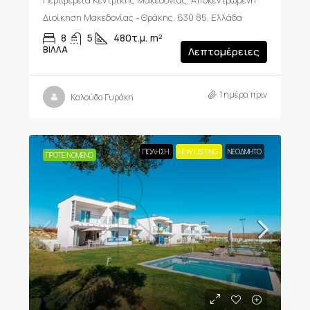
Περιφέρεια Κεντρικής Μακεδονίας, Αποκεντρωμένη
Διοίκηση Μακεδονίας - Θράκης, 630 85, Ελλάδα
8
5
480τ.μ.
m²
ΒΊΛΛΑ
Λεπτομέρειες
1 ημέρα πριν
Καλούδα Γυράκη
ΠΏΛΗΣΗ
NEW LISTING
ΝΕΟΔΜΗΤΟ
ΠΡΟΤΕΙΝΌΜΕΝΟ
€350,000