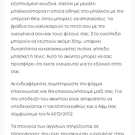
εξοπλισμένη κουζίνα, σαλόνι με μεγάλη
μπαλκονόπορτα η οποία οδηγεί στο μπαλκόνι με την
υπέροχη θέα, όπου μπορείς να απολαύσεις τα
βράδια του καλοκαιριού το ποτό σου με την
οικογένεια σου και τους φίλους σας. Στο οικόπεδο
μπορούν να χτιστούν ακόμη 30τμ, υπάρχει
δυνατότητα να κατασκευαστεί πισίνα, γήπεδο
μπάσκετ ή τένις. Αυτό το ακίνητο μπορεί να σας
προσφέρει ότι έχετε ονειρευτεί για το εξοχικό σπίτι
σας.
Αν ενδιαφέρεστε,συμπληρώστε την φόρμα
επικοινωνίας και θα επικοινωνήσουμε μαζί σας. Για
την υπόδειξη του ακινήτου είναι απαραίτητο να
υποδεικνύεται η ταυτότητα καθώς και ο Αφμ σας
σύμφωνα με τον Ν.4072/2012.
Τα στοιχεία των αγγελιών στηρίζονται σε
πληροφορίες που έχει προσκομίσει ο εντολέας στην