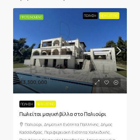
ΠΏΛΗΣΗ
NEW LISTING
ΠΡΟΤΕΙΝΌΜΕΝΟ
€3,300,000
ΠΏΛΗΣΗ
NEW LISTING
Πωλείται μαγική βίλλα στο Παλιούρι
Παλιούρι, Δημοτική Ενότητα Παλλήνης, Δήμος
Κασσάνδρας, Περιφερειακή Ενότητα Χαλκιδικής,