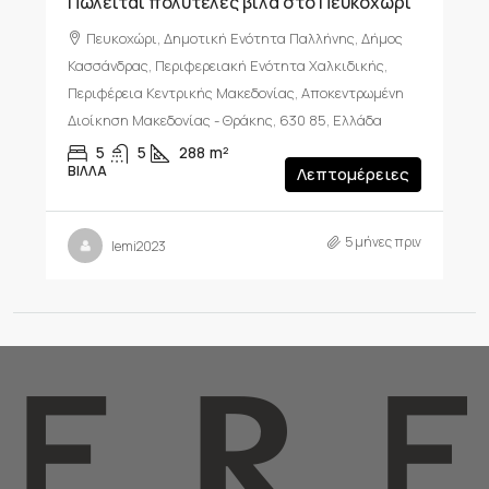
Πωλείται πολυτελές βίλα στο Πευκοχωρι
Πευκοχώρι, Δημοτική Ενότητα Παλλήνης, Δήμος
Κασσάνδρας, Περιφερειακή Ενότητα Χαλκιδικής,
Περιφέρεια Κεντρικής Μακεδονίας, Αποκεντρωμένη
Διοίκηση Μακεδονίας - Θράκης, 630 85, Ελλάδα
5
5
288
m²
ΒΊΛΛΑ
Λεπτομέρειες
5 μήνες πριν
lemi2023