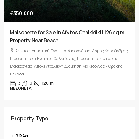
€350,000
Maisonette for Sale in Afytos Chalkidiki | 126 sq.m.
Property Near Beach
Άφυτος, Δημοτική Ενότητα Κασσάνδρας, Δήμος Κασσάνδρας,
Περιφερειακή Ενότητα Χαλκιδικής, Περιφέρεια Κεντρικής
Μακεδονίας, Αποκεντρωμένη Διοίκηση Μακεδονίας - Θράκης,
Ελλάδα
3
3
126
m²
ΜΕΖΟΝΈΤΑ
Property Type
Βίλλα