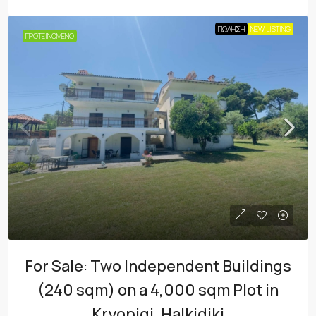
ΠΏΛΗΣΗ
NEW LISTING
ΠΡΟΤΕΙΝΌΜΕΝΟ
For Sale: Two Independent Buildings
(240 sqm) on a 4,000 sqm Plot in
Kryopigi, Halkidiki