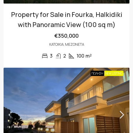
Property for Sale in Fourka, Halkidiki
with Panoramic View (100 sq m)
€350,000
ΚΑΤΟΙΚΊΑ, ΜΕΖΟΝΈΤΑ
3
2
100
m²
ΠΏΛΗΣΗ
NEW LISTING