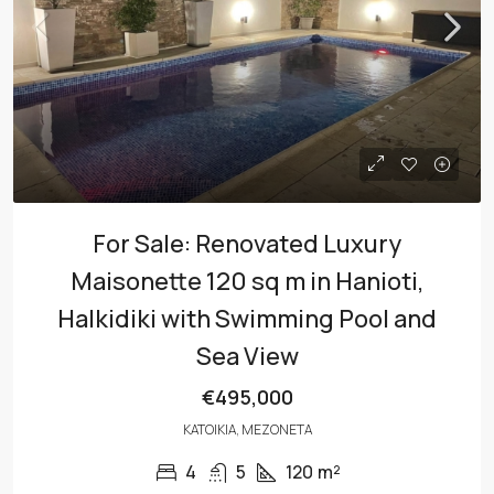
For Sale: Renovated Luxury
Maisonette 120 sq m in Hanioti,
Halkidiki with Swimming Pool and
Sea View
€495,000
ΚΑΤΟΙΚΊΑ, ΜΕΖΟΝΈΤΑ
4
5
120
m²