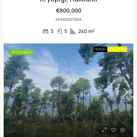
€800,000
ΜΟΝΟΚΑΤΟΙΚΊΑ
5
5
240
m²
ΠΏΛΗΣΗ
NEW LISTING
ΠΡΟΤΕΙΝΌΜΕΝΟ