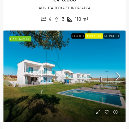
ΑΚΊΝΗΤΑ ΠΡΏΤΑ ΣΤΗΝ ΘΆΛΑΣΣΑ
4
3
110
m²
ΠΏΛΗΣΗ
NEW LISTING
ΝΕΟΔΜΗΤΟ
ΠΡΟΤΕΙΝΌΜΕΝΟ