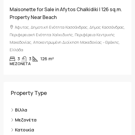
sq.m.
For Sale: Two Independent Buildings (240 sqm) 
a 4,000 sqm Plot in Kryopigi, Halkidiki
νδρας,
Κρυοπηγή, Δημοτική Ενότητα Κασσάνδρας, Δήμος
ς
Κασσάνδρας, Περιφερειακή Ενότητα Χαλκιδικής, Περιφέρεια
κης,
Κεντρικής Μακεδονίας, Αποκεντρωμένη Διοίκηση Μακεδονίας
Θράκης, 630 77, Ελλάδα
5
5
240
m²
ΜΟΝΟΚΑΤΟΙΚΊΑ
Property Type
Βίλλα
Μεζονέτα
Κατοικία