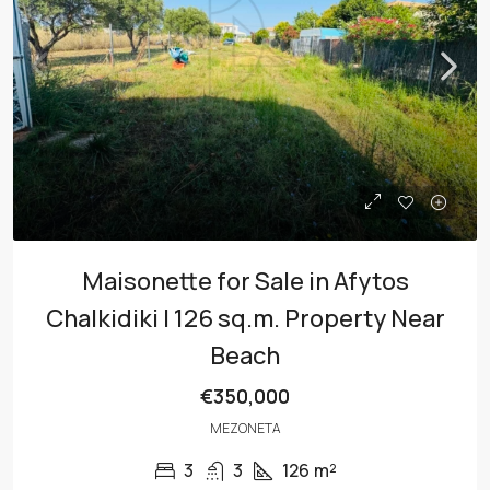
Maisonette for Sale in Afytos
Chalkidiki | 126 sq.m. Property Near
Beach
€350,000
ΜΕΖΟΝΈΤΑ
3
3
126
m²