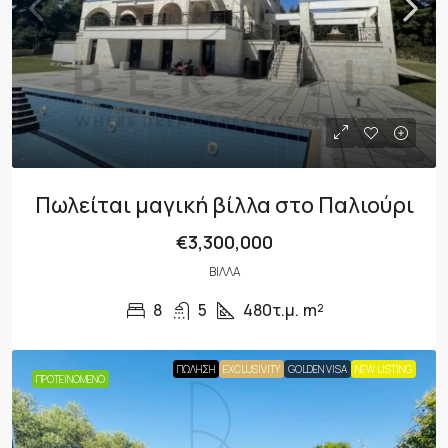
Πωλείται μαγική βίλλα στο Παλιούρι
€3,300,000
ΒΊΛΛΑ
8
5
480τ.μ.
m²
ΠΏΛΗΣΗ
EXCLUSIVITY
GOLDEN VISA
NEW LISTING
ΠΡΟΤΕΙΝΌΜΕΝΟ