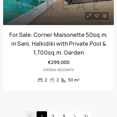
For Sale: Corner Maisonette 50sq.m.
in Sani, Halkidiki with Private Pool &
1,700sq.m. Garden
€299,000
ΚΑΤΟΙΚΊΑ, ΜΕΖΟΝΈΤΑ
2
2
50
m²
1
2
3