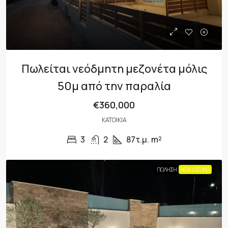
Πωλείται νεόδμητη μεζονέτα μόλις
50μ από την παραλία
€360,000
ΚΑΤΟΙΚΊΑ
3
2
87τ.μ.
m²
ΠΏΛΗΣΗ
NEW LISTING