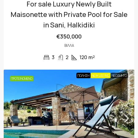
For sale Luxury Newly Built
Maisonette with Private Pool for Sale
in Sani, Halkidiki
€350,000
ΒΊΛΛΑ
3
2
120
m²
ΠΏΛΗΣΗ
NEW LISTING
ΝΕΟΔΜΗΤΟ
ΠΡΟΤΕΙΝΌΜΕΝΟ