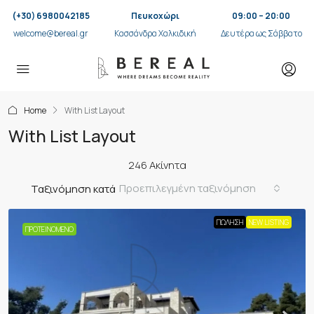
(+30) 6980042185
Πευκοχώρι
09:00 – 20:00
welcome@bereal.gr
Κασσάνδρα Χαλκιδική
Δευτέρα ως Σάββατο
Home
With List Layout
With List Layout
246 Ακίνητα
Προεπιλεγμένη ταξινόμηση
Ταξινόμηση κατά
ΠΏΛΗΣΗ
NEW LISTING
ΠΡΟΤΕΙΝΌΜΕΝΟ