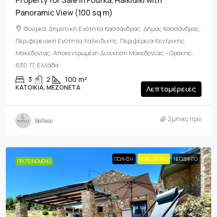
Property for Sale in Fourka, Halkidiki with
Panoramic View (100 sq m)
Φούρκα, Δημοτική Ενότητα Κασσάνδρας, Δήμος Κασσάνδρας,
Περιφερειακή Ενότητα Χαλκιδικής, Περιφέρεια Κεντρικής
Μακεδονίας, Αποκεντρωμένη Διοίκηση Μακεδονίας - Θράκης,
630 77, Ελλάδα
3
2
100
m²
ΚΑΤΟΙΚΊΑ, ΜΕΖΟΝΈΤΑ
Λεπτομέρειες
2 μήνες πριν
BeReal
ΠΏΛΗΣΗ
NEW LISTING
ΝΕΟΔΜΗΤΟ
ΠΡΟΤΕΙΝΌΜΕΝΟ