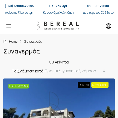
(+30) 6980042185
Πευκοχώρι
09:00 – 20:00
welcome@bereal.gr
Κασσάνδρα Χαλκιδική
Δευτέρα ως Σάββατο
Home
Συναγερμός
Συναγερμός
88 Ακίνητα
Προεπιλεγμένη ταξινόμηση
Ταξινόμηση κατά
ΠΏΛΗΣΗ
NEW LISTING
ΠΡΟΤΕΙΝΌΜΕΝΟ