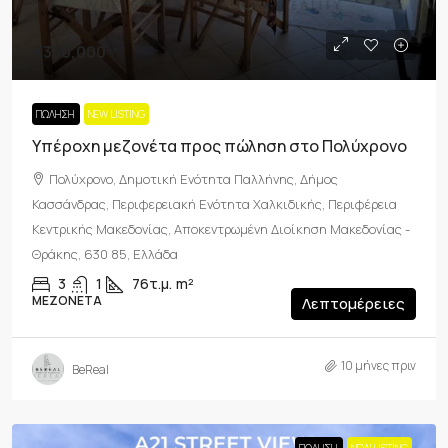
€350,000
ΠΏΛΗΣΗ
NEW LISTING
Υπέροχη μεζονέτα προς πώληση στο Πολύχρονο
Πολύχρονο, Δημοτική Ενότητα Παλλήνης, Δήμος
Κασσάνδρας, Περιφερειακή Ενότητα Χαλκιδικής, Περιφέρεια
Κεντρικής Μακεδονίας, Αποκεντρωμένη Διοίκηση Μακεδονίας -
Θράκης, 630 85, Ελλάδα
3
1
76τ.μ.
m²
ΜΕΖΟΝΈΤΑ
Λεπτομέρειες
10 μήνες πριν
BeReal