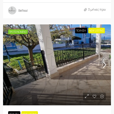
3 μήνες πριν
BeReal
ΠΏΛΗΣΗ
NEW LISTING
ΠΡΟΤΕΙΝΌΜΕΝΟ
€450,000