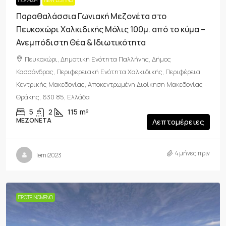
ΠΏΛΗΣΗ
NEW LISTING
Παραθαλάσσια Γωνιακή Μεζονέτα στο
Πευκοχώρι Χαλκιδικής Μόλις 100μ. από το κύμα –
Ανεμπόδιστη Θέα & Ιδιωτικότητα
Πευκοχώρι, Δημοτική Ενότητα Παλλήνης, Δήμος
Κασσάνδρας, Περιφερειακή Ενότητα Χαλκιδικής, Περιφέρεια
Κεντρικής Μακεδονίας, Αποκεντρωμένη Διοίκηση Μακεδονίας -
Θράκης, 630 85, Ελλάδα
5
2
115
m²
ΜΕΖΟΝΈΤΑ
Λεπτομέρειες
4 μήνες πριν
lemi2023
ΠΡΟΤΕΙΝΌΜΕΝΟ