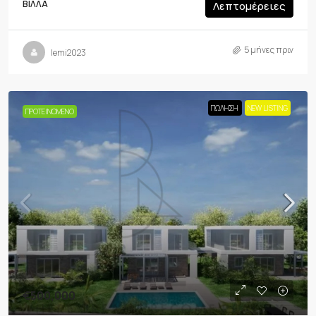
ΒΊΛΛΑ
Λεπτομέρειες
5 μήνες πριν
lemi2023
ΠΏΛΗΣΗ
NEW LISTING
ΠΡΟΤΕΙΝΌΜΕΝΟ
€500,000