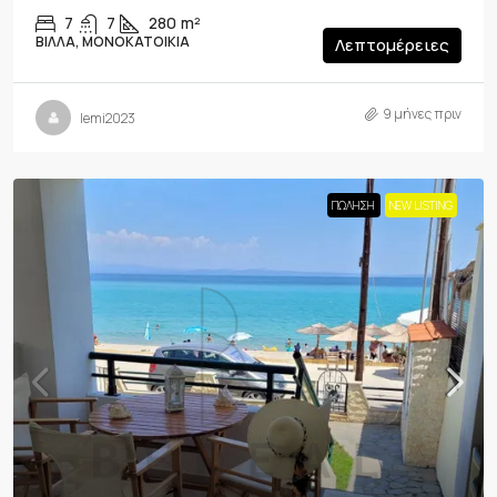
7
7
280
m²
ΒΊΛΛΑ, ΜΟΝΟΚΑΤΟΙΚΊΑ
Λεπτομέρειες
9 μήνες πριν
lemi2023
ΠΏΛΗΣΗ
NEW LISTING