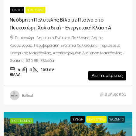
ΠΏΛΗΣΗ
NEW LISTING
Νεόδμητη Πολυτελής Βίλα με Πισίνα στο
Πευκοχώρι, Χαλκιδική – Ενεργειακή Κλάση Α
Πευκοχώρι, Δημοτική Ενότητα Παλλήνης, Δήμος
Κασσάνδρας, Περιφερειακή Ενότητα Χαλκιδικής, Περιφέρεια
Κεντρικής Μακεδονίας, Αποκεντρωμένη Διοίκηση Μακεδονίας -
Θράκης, 630 85, Ελλάδα
4
3
150
m²
ΒΊΛΛΑ
Λεπτομέρειες
8 μήνες πριν
BeReal
ΠΏΛΗΣΗ
NEW LISTING
ΝΕΟΔΜΗΤΟ
ΠΡΟΤΕΙΝΌΜΕΝΟ