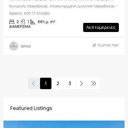
Κεντρικής Μακεδονίας, Αποκεντρωμένη Διοίκηση Μακεδονίας -
Θράκης, 630 77, Ελλάδα
2
1
68τ.μ.
m²
ΔΙΑΜΈΡΙΣΜΑ
Λεπτομέρειες
10 μήνες πριν
BeReal
1
2
3
Featured Listings