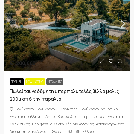
€1,200,000
ΠΏΛΗΣΗ
NEW LISTING
ΝΕΟΔΜΗΤΟ
Πωλείται νεόδμητη υπερπολυτελές βίλλα μόλις
200μ από την παραλία
Πολύχρονο, Πολυχρόνου - Χανιώτης, Πολύχρονο, Δημοτική
Ενότητα Παλλήνης, Δήμος Κασσάνδρας, Περιφερειακή Ενότητα
Χαλκιδικής, Περιφέρεια Κεντρικής Μακεδονίας, Αποκεντρωμένη
Διοίκηση Μακεδονίας - Θράκης, 630 85, Ελλάδα