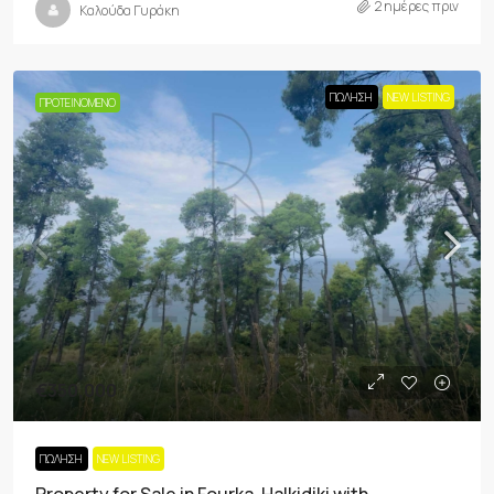
2 ημέρες πριν
Καλούδα Γυράκη
ΠΏΛΗΣΗ
NEW LISTING
ΠΡΟΤΕΙΝΌΜΕΝΟ
€350,000
ΠΏΛΗΣΗ
NEW LISTING