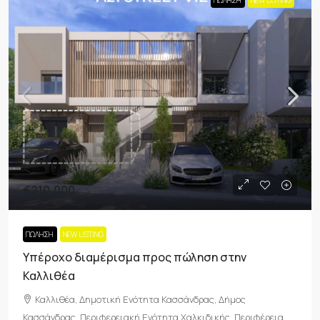
ΠΏΛΗΣΗ
NEW LISTING
€210,000
ΠΏΛΗΣΗ
NEW LISTING
Υπέροχο διαμέρισμα προς πώληση στην
Καλλιθέα
Καλλιθέα, Δημοτική Ενότητα Κασσάνδρας, Δήμος
Κασσάνδρας, Περιφερειακή Ενότητα Χαλκιδικής, Περιφέρεια