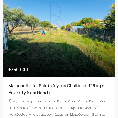
€800,000
For Sale: Two Independent Buildings (240 sqm) on
a 4,000 sqm Plot in Kryopigi, Halkidiki
Κρυοπηγή, Δημοτική Ενότητα Κασσάνδρας, Δήμος
Κασσάνδρας, Περιφερειακή Ενότητα Χαλκιδικής, Περιφέρεια
Κεντρικής Μακεδονίας, Αποκεντρωμένη Διοίκηση Μακεδονίας -