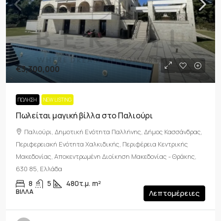
€3,300,000
ΠΏΛΗΣΗ
NEW LISTING
Πωλείται μαγική βίλλα στο Παλιούρι
Παλιούρι, Δημοτική Ενότητα Παλλήνης, Δήμος Κασσάνδρας,
Περιφερειακή Ενότητα Χαλκιδικής, Περιφέρεια Κεντρικής
Μακεδονίας, Αποκεντρωμένη Διοίκηση Μακεδονίας - Θράκης,
630 85, Ελλάδα
8
5
480τ.μ.
m²
ΒΊΛΛΑ
Λεπτομέρειες