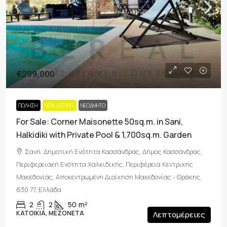
€299,000
ΠΏΛΗΣΗ
NEW LISTING
ΝΕΟΔΜΗΤΟ
For Sale: Corner Maisonette 50sq.m. in Sani,
Halkidiki with Private Pool & 1,700sq.m. Garden
Σανή, Δημοτική Ενότητα Κασσάνδρας, Δήμος Κασσάνδρας,
Περιφερειακή Ενότητα Χαλκιδικής, Περιφέρεια Κεντρικής
Μακεδονίας, Αποκεντρωμένη Διοίκηση Μακεδονίας - Θράκης,
630 77, Ελλάδα
2
2
50
m²
ΚΑΤΟΙΚΊΑ, ΜΕΖΟΝΈΤΑ
Λεπτομέρειες