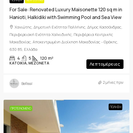
ΠΏΛΗΣΗ
NEW LISTING
For Sale: Renovated Luxury Maisonette 120 sq m in
Hanioti, Halkidiki with Swimming Pool and Sea View
Χανιώτης, Δημοτική Ενότητα Παλλήνης, Δήμος Κασσάνδρας,
Περιφερειακή Ενότητα Χαλκιδικής, Περιφέρεια Κεντρικής
Μακεδονίας, Αποκεντρωμένη Διοίκηση Μακεδονίας - Θράκης,
630 85, Ελλάδα
4
5
120
m²
ΚΑΤΟΙΚΊΑ, ΜΕΖΟΝΈΤΑ
Λεπτομέρειες
2 μήνες πριν
BeReal
ΠΏΛΗΣΗ
ΠΡΟΤΕΙΝΌΜΕΝΟ