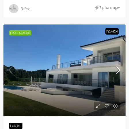
3 μήνες πριν
BeReal
ΠΏΛΗΣΗ
ΠΡΟΤΕΙΝΌΜΕΝΟ
€1,400,000
ΠΏΛΗΣΗ