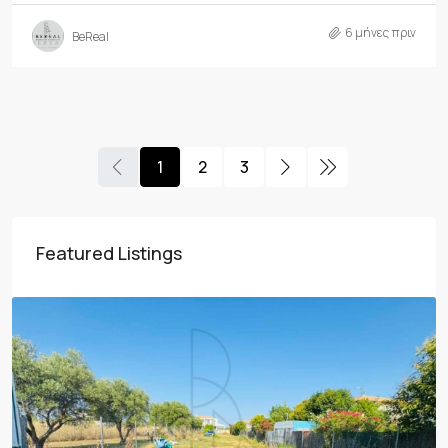
6 μήνες πριν
BeReal
1
2
3
Featured Listings