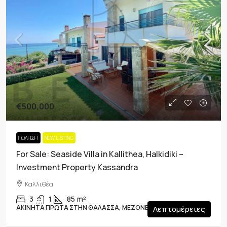
€500,000
ΠΏΛΗΣΗ
NEW LISTING
For Sale: Seaside Villa in Kallithea, Halkidiki –
Investment Property Kassandra
Καλλιθέα
3
1
85
m²
ΑΚΊΝΗΤΑ ΠΡΏΤΑ ΣΤΗΝ ΘΆΛΑΣΣΑ, ΜΕΖΟΝΈΤΑ
Λεπτομέρειες