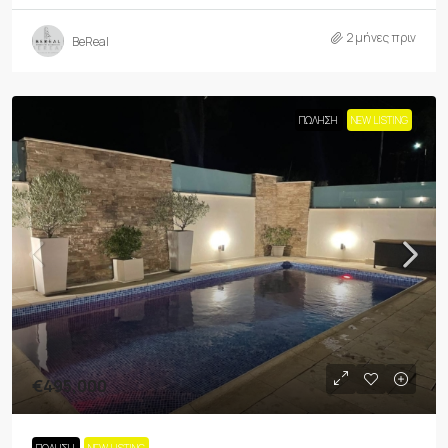
2 μήνες πριν
BeReal
ΠΏΛΗΣΗ
NEW LISTING
€495,000