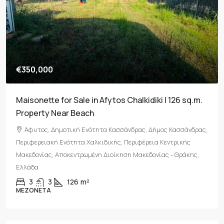
€800,000
.
For Sale: Two Independent Buildings (240 sqm) on
a 4,000 sqm Plot in Kryopigi, Halkidiki
ας,
Κρυοπηγή, Δημοτική Ενότητα Κασσάνδρας, Δήμος
Κασσάνδρας, Περιφερειακή Ενότητα Χαλκιδικής, Περιφέρεια
Κεντρικής Μακεδονίας, Αποκεντρωμένη Διοίκηση Μακεδονίας -
Θράκης, 630 77, Ελλάδα
5
5
240
m²
ΜΟΝΟΚΑΤΟΙΚΊΑ