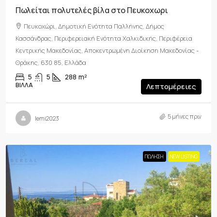
Πωλείται πολυτελές βίλα στο Πευκοχωρι
Πευκοχώρι, Δημοτική Ενότητα Παλλήνης, Δήμος
Κασσάνδρας, Περιφερειακή Ενότητα Χαλκιδικής, Περιφέρεια
Κεντρικής Μακεδονίας, Αποκεντρωμένη Διοίκηση Μακεδονίας -
Θράκης, 630 85, Ελλάδα
5
5
288
m²
ΒΊΛΛΑ
Λεπτομέρειες
5 μήνες πριν
lemi2023
ΠΏΛΗΣΗ
NEW LISTING