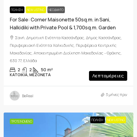
ΠΏΛΗΣΗ
NEW LISTING
ΝΕΟΔΜΗΤΟ
For Sale: Corner Maisonette 50sq.m. in Sani,
Halkidiki with Private Pool & 1,700sq.m. Garden
Σανή, Δημοτική Ενότητα Κασσάνδρας, Δήμος Κασσάνδρας,
Περιφερειακή Ενότητα Χαλκιδικής, Περιφέρεια Κεντρικής
Μακεδονίας, Αποκεντρωμένη Διοίκηση Μακεδονίας - Θράκης,
630 77, Ελλάδα
2
2
50
m²
ΚΑΤΟΙΚΊΑ, ΜΕΖΟΝΈΤΑ
Λεπτομέρειες
3 μήνες πριν
BeReal
ΠΏΛΗΣΗ
NEW LISTING
ΠΡΟΤΕΙΝΌΜΕΝΟ