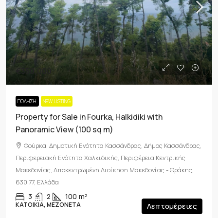
€350,000
ΠΏΛΗΣΗ
NEW LISTING
Property for Sale in Fourka, Halkidiki with
Panoramic View (100 sq m)
Φούρκα, Δημοτική Ενότητα Κασσάνδρας, Δήμος Κασσάνδρας,
Περιφερειακή Ενότητα Χαλκιδικής, Περιφέρεια Κεντρικής
Μακεδονίας, Αποκεντρωμένη Διοίκηση Μακεδονίας - Θράκης,
630 77, Ελλάδα
3
2
100
m²
ΚΑΤΟΙΚΊΑ, ΜΕΖΟΝΈΤΑ
Λεπτομέρειες