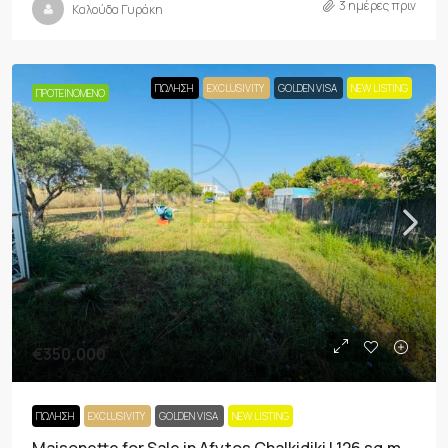
3 ημέρες πριν
Καλούδα Γυράκη
ΠΏΛΗΣΗ
EXCLUSIVITY
GOLDEN VISA
NEW LISTING
ΠΡΟΤΕΙΝΌΜΕΝΟ
€350,000
ΠΏΛΗΣΗ
EXCLUSIVITY
GOLDEN VISA
NEW LISTING