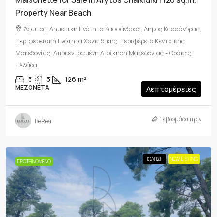
Maisonette for Sale in Afytos Chalkidiki | 126 sq.m.
Property Near Beach
Άφυτος, Δημοτική Ενότητα Κασσάνδρας, Δήμος Κασσάνδρας,
Περιφερειακή Ενότητα Χαλκιδικής, Περιφέρεια Κεντρικής
Μακεδονίας, Αποκεντρωμένη Διοίκηση Μακεδονίας - Θράκης,
Ελλάδα
3
3
126
m²
ΜΕΖΟΝΈΤΑ
Λεπτομέρειες
1 εβδομάδα πριν
BeReal
ΠΏΛΗΣΗ
NEW LISTING
ΠΡΟΤΕΙΝΌΜΕΝΟ