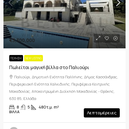
€3,300,000
ΠΏΛΗΣΗ
NEW LISTING
Πωλείται μαγική βίλλα στο Παλιούρι
Παλιούρι, Δημοτική Ενότητα Παλλήνης, Δήμος Κασσάνδρας,
Περιφερειακή Ενότητα Χαλκιδικής, Περιφέρεια Κεντρικής
Μακεδονίας, Αποκεντρωμένη Διοίκηση Μακεδονίας - Θράκης,
630 85, Ελλάδα
8
5
480τ.μ.
m²
ΒΊΛΛΑ
Λεπτομέρειες