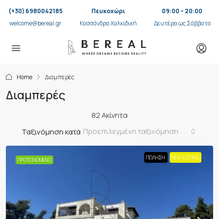
(+30) 6980042185
Πευκοχώρι
09:00 – 20:00
welcome@bereal.gr
Κασσάνδρα Χαλκιδική
Δευτέρα ως Σάββατο
Home
Διαμπερές
Διαμπερές
82 Ακίνητα
Προεπιλεγμένη ταξινόμηση
Ταξινόμηση κατά
ΠΏΛΗΣΗ
NEW LISTING
ΠΡΟΤΕΙΝΌΜΕΝΟ