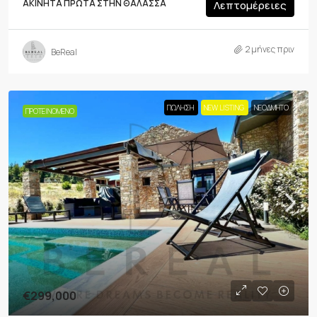
ΑΚΊΝΗΤΑ ΠΡΏΤΑ ΣΤΗΝ ΘΆΛΑΣΣΑ
Λεπτομέρειες
2 μήνες πριν
BeReal
ΠΏΛΗΣΗ
NEW LISTING
ΝΕΟΔΜΗΤΟ
ΠΡΟΤΕΙΝΌΜΕΝΟ
€299,000