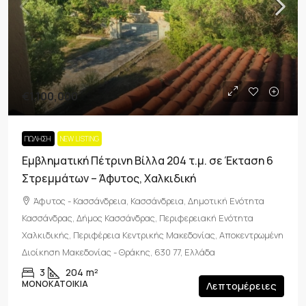
€1,100,000
ΠΏΛΗΣΗ
NEW LISTING
Εμβληματική Πέτρινη Βίλλα 204 τ.μ. σε Έκταση 6
Στρεμμάτων – Άφυτος, Χαλκιδική
Άφυτος - Κασσάνδρεια, Κασσάνδρεια, Δημοτική Ενότητα
Κασσάνδρας, Δήμος Κασσάνδρας, Περιφερειακή Ενότητα
Χαλκιδικής, Περιφέρεια Κεντρικής Μακεδονίας, Αποκεντρωμένη
Διοίκηση Μακεδονίας - Θράκης, 630 77, Ελλάδα
3
204
m²
ΜΟΝΟΚΑΤΟΙΚΊΑ
Λεπτομέρειες