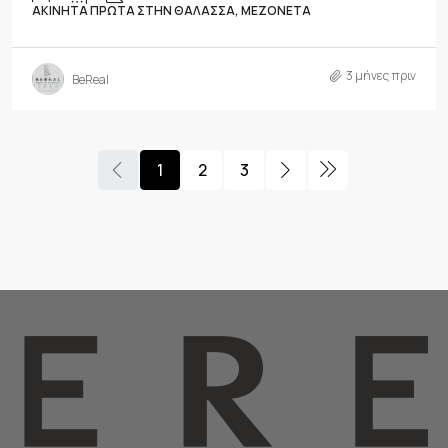
ΑΚΊΝΗΤΑ ΠΡΏΤΑ ΣΤΗΝ ΘΆΛΑΣΣΑ, ΜΕΖΟΝΈΤΑ
3 μήνες πριν
BeReal
1
2
3