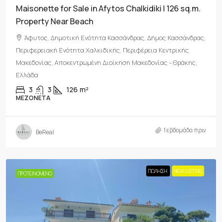
Maisonette for Sale in Afytos Chalkidiki | 126 sq.m.
Property Near Beach
Άφυτος, Δημοτική Ενότητα Κασσάνδρας, Δήμος Κασσάνδρας,
Περιφερειακή Ενότητα Χαλκιδικής, Περιφέρεια Κεντρικής
Μακεδονίας, Αποκεντρωμένη Διοίκηση Μακεδονίας - Θράκης,
Ελλάδα
3
3
126
m²
ΜΕΖΟΝΈΤΑ
1 εβδομάδα πριν
BeReal
ΠΏΛΗΣΗ
NEW LISTING
ΠΡΟΤΕΙΝΌΜΕΝΟ