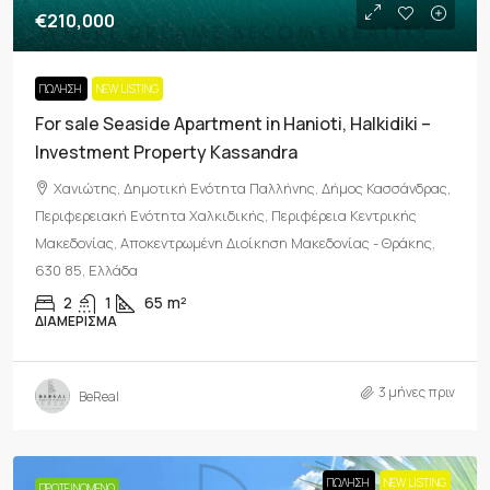
€210,000
ΠΏΛΗΣΗ
NEW LISTING
For sale Seaside Apartment in Hanioti, Halkidiki –
Investment Property Kassandra
Χανιώτης, Δημοτική Ενότητα Παλλήνης, Δήμος Κασσάνδρας,
Περιφερειακή Ενότητα Χαλκιδικής, Περιφέρεια Κεντρικής
Μακεδονίας, Αποκεντρωμένη Διοίκηση Μακεδονίας - Θράκης,
630 85, Ελλάδα
2
1
65
m²
ΔΙΑΜΈΡΙΣΜΑ
3 μήνες πριν
BeReal
ΠΏΛΗΣΗ
NEW LISTING
ΠΡΟΤΕΙΝΌΜΕΝΟ