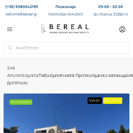
(+30) 6980042185
Πευκοχώρι
09:00 – 20:00
welcome@bereal.gr
Κασσάνδρα Χαλκιδική
Δευτέρα ως Σάββατο
246
Προτεινόμενες καταχωρίσ
Αποτελέσματα
Ταξινόμηση κατά
βρέθηκαν
ΠΏΛΗΣΗ
NEW LISTING
ΠΡΟΤΕΙΝΌΜΕΝΟ