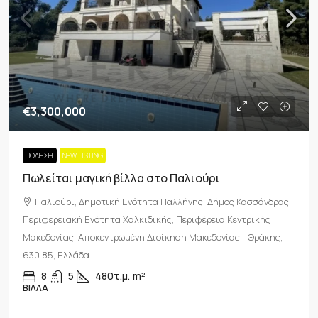
€3,300,000
ΠΏΛΗΣΗ
NEW LISTING
Πωλείται μαγική βίλλα στο Παλιούρι
Παλιούρι, Δημοτική Ενότητα Παλλήνης, Δήμος Κασσάνδρας,
Περιφερειακή Ενότητα Χαλκιδικής, Περιφέρεια Κεντρικής
Μακεδονίας, Αποκεντρωμένη Διοίκηση Μακεδονίας - Θράκης,
630 85, Ελλάδα
8
5
480τ.μ.
m²
ΒΊΛΛΑ