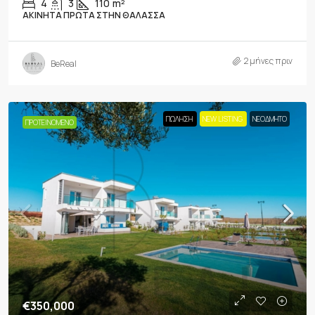
4
3
110
m²
ΑΚΊΝΗΤΑ ΠΡΏΤΑ ΣΤΗΝ ΘΆΛΑΣΣΑ
2 μήνες πριν
BeReal
ΠΏΛΗΣΗ
NEW LISTING
ΝΕΟΔΜΗΤΟ
ΠΡΟΤΕΙΝΌΜΕΝΟ
€350,000