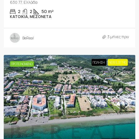
630 77, Ελλάδα
2
2
50
m²
ΚΑΤΟΙΚΊΑ, ΜΕΖΟΝΈΤΑ
3 μήνες πριν
BeReal
ΠΏΛΗΣΗ
NEW LISTING
ΠΡΟΤΕΙΝΌΜΕΝΟ