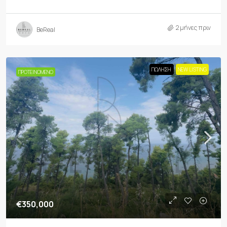
2 μήνες πριν
BeReal
ΠΏΛΗΣΗ
NEW LISTING
ΠΡΟΤΕΙΝΌΜΕΝΟ
€350,000