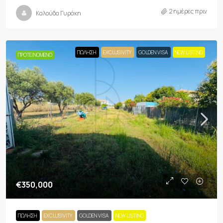
2 ημέρες πριν
Καλούδα Γυράκη
ΠΏΛΗΣΗ
EXCLUSIVITY
GOLDEN VISA
NEW LISTING
ΠΡΟΤΕΙΝΌΜΕΝΟ
€350,000
ΠΏΛΗΣΗ
EXCLUSIVITY
GOLDEN VISA
NEW LISTING