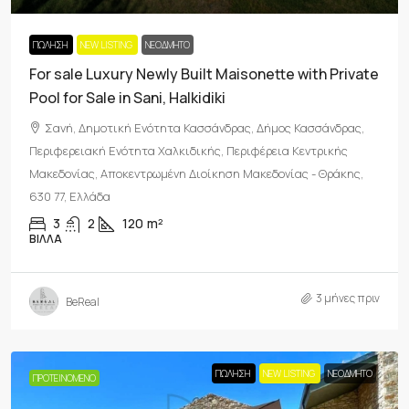
ΠΏΛΗΣΗ
NEW LISTING
ΝΕΟΔΜΗΤΟ
For sale Luxury Newly Built Maisonette with Private
Pool for Sale in Sani, Halkidiki
Σανή, Δημοτική Ενότητα Κασσάνδρας, Δήμος Κασσάνδρας,
Περιφερειακή Ενότητα Χαλκιδικής, Περιφέρεια Κεντρικής
Μακεδονίας, Αποκεντρωμένη Διοίκηση Μακεδονίας - Θράκης,
630 77, Ελλάδα
3
2
120
m²
ΒΊΛΛΑ
3 μήνες πριν
BeReal
ΠΏΛΗΣΗ
NEW LISTING
ΝΕΟΔΜΗΤΟ
ΠΡΟΤΕΙΝΌΜΕΝΟ