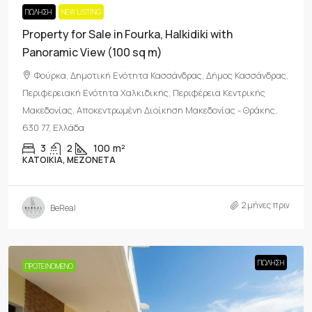
ΠΏΛΗΣΗ
NEW LISTING
Property for Sale in Fourka, Halkidiki with
Panoramic View (100 sq m)
Φούρκα, Δημοτική Ενότητα Κασσάνδρας, Δήμος Κασσάνδρας,
Περιφερειακή Ενότητα Χαλκιδικής, Περιφέρεια Κεντρικής
Μακεδονίας, Αποκεντρωμένη Διοίκηση Μακεδονίας - Θράκης,
630 77, Ελλάδα
3
2
100
m²
ΚΑΤΟΙΚΊΑ, ΜΕΖΟΝΈΤΑ
2 μήνες πριν
BeReal
ΠΏΛΗΣΗ
ΠΡΟΤΕΙΝΌΜΕΝΟ