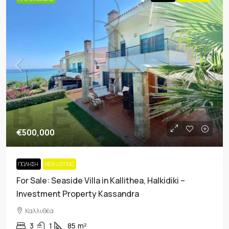
€500,000
ΠΏΛΗΣΗ
NEW LISTING
For Sale: Seaside Villa in Kallithea, Halkidiki –
Investment Property Kassandra
Καλλιθέα
3
1
85
m²